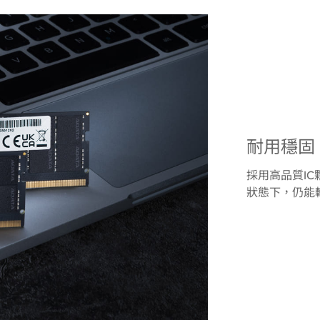
耐用穩固
採用高品質I
狀態下，仍能