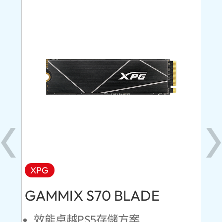
XPG
AD
GAMMIX S70 BLADE
Ul
效能卓越PS5存儲方案