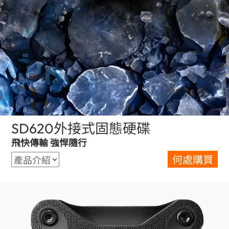
SD620外接式固態硬碟
(Hong Kong)
飛快傳輸 強悍隨行
何處購買