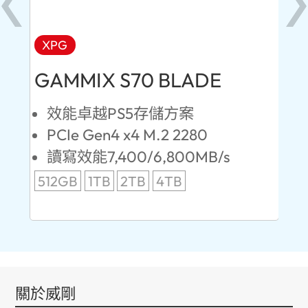
XPG
AD
GAMMIX S70 BLADE
Ul
效能卓越PS5存儲方案
PCIe Gen4 x4 M.2 2280
S
讀寫效能7,400/6,800MB/s
讀
512GB
1TB
2TB
4TB
24
96
關於威剛