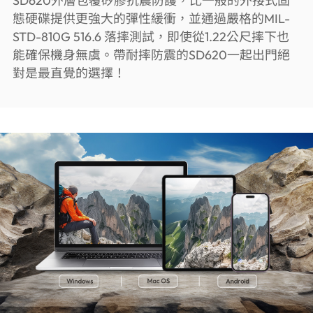
SD620外層包覆矽膠抗震防護，比一般的外接式固
態硬碟提供更強大的彈性緩衝，並通過嚴格的MIL-
STD-810G 516.6 落摔測試，即使從1.22公尺摔下也
能確保機身無虞。帶耐摔防震的SD620一起出門絕
對是最直覺的選擇！