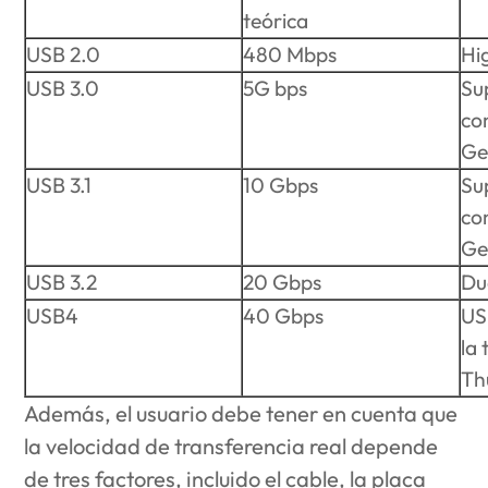
teórica
USB 2.0
480 Mbps
Hi
USB 3.0
5G bps
Su
co
Ge
USB 3.1
10 Gbps
Su
co
Ge
USB 3.2
20 Gbps
Du
USB4
40 Gbps
US
la
Th
Además, el usuario debe tener en cuenta que
la velocidad de transferencia real depende
de tres factores, incluido el cable, la placa