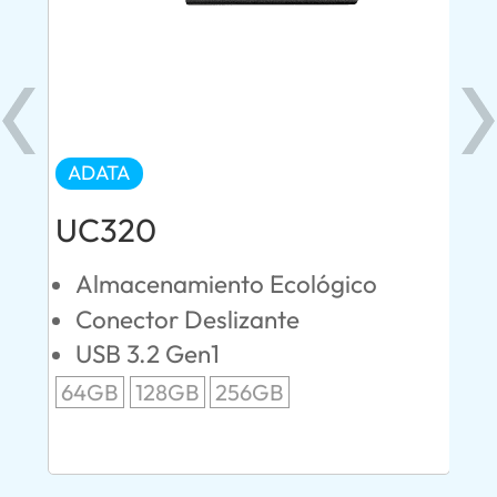
ADATA
AD
UC320
U
Almacenamiento Ecológico
I
Conector Deslizante
T
M
USB 3.2 Gen1
SB
V
64GB
128GB
256GB
3
12