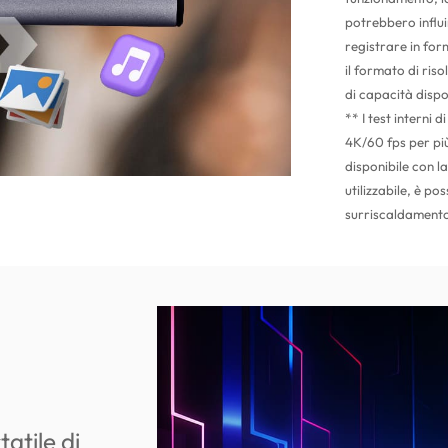
potrebbero influi
registrare in form
il formato di ris
di capacità dispo
** I test interni
4K/60 fps per pi
disponibile con 
utilizzabile, è p
surriscaldamento
tatile di