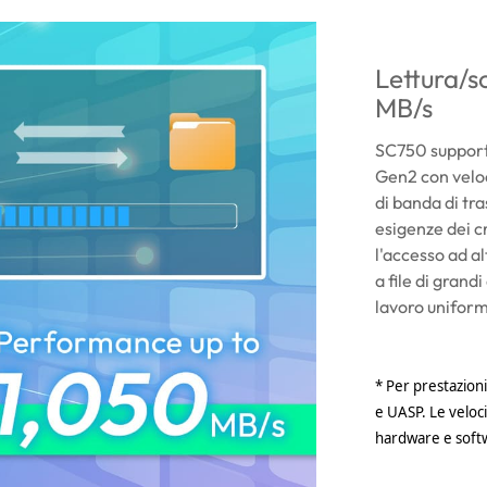
Lettura/s
MB/s
SC750 supporta
Gen2 con veloc
di banda di tr
esigenze dei cr
l'accesso ad al
a file di grand
lavoro uniform
* Per prestazioni
e UASP. Le veloci
hardware e softw