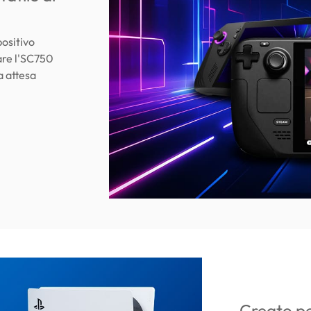
positivo
zare l'SC750
a attesa
Creato pe