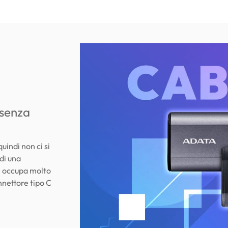
 senza
uindi non ci si
di una
on occupa molto
onnettore tipo C