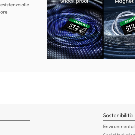
 resistenza alle
iore
Sostenibilità
Environmentall
i
Social Inclusio