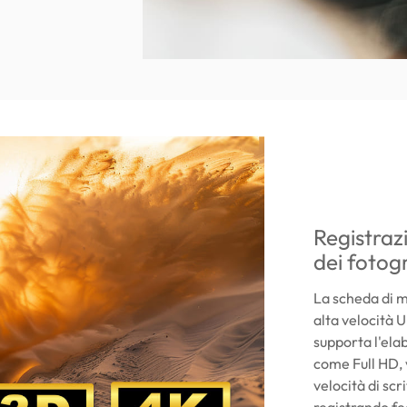
Registraz
dei foto
La scheda di 
alta velocità U
supporta l'ela
come Full HD,
velocità di sc
registrando f