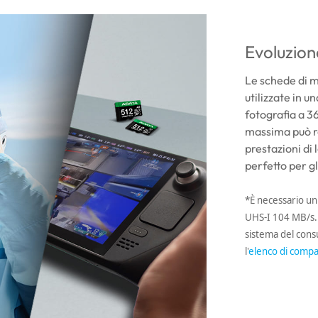
Evoluzion
Le schede di
utilizzate in u
fotografia a 36
massima può r
prestazioni di 
perfetto per g
*È necessario un
UHS-I 104 MB/s. I
sistema del consu
l'
elenco di compat