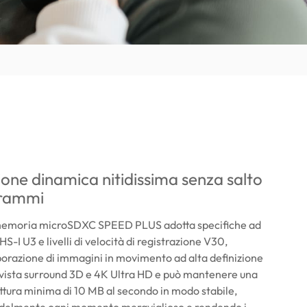
ione dinamica nitidissima senza salto
grammi
memoria microSDXC SPEED PLUS adotta specifiche ad
HS-I U3 e livelli di velocità di registrazione V30,
borazione di immagini in movimento ad alta definizione
 vista surround 3D e 4K Ultra HD e può mantenere una
rittura minima di 10 MB al secondo in modo stabile,
edelmente ogni momento meraviglioso e rendendo i