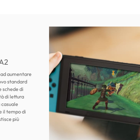
 A2
no ad aumentare
uovo standard
e schede di
 di lettura
a casuale
 il tempo di
tisce più