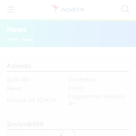
News
(Italy)
HOME
/
News
Azienda
Su di Noi
Contattaci
News
Premi
Programma membro
Unisciti ad ADATA
A+
Sostenibilità