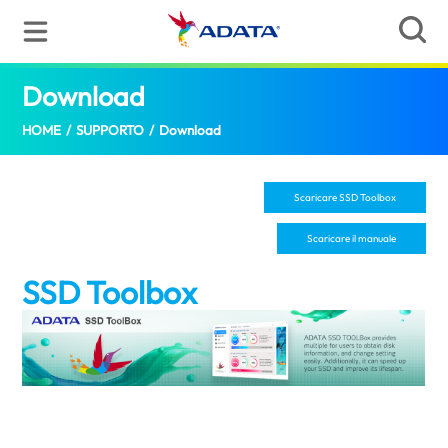
Download
(Italy)
HOME
/
SUPPORTO
/
Download
Scaricare SSD Toolbox
Scaricare il manuale
SSD Toolbox