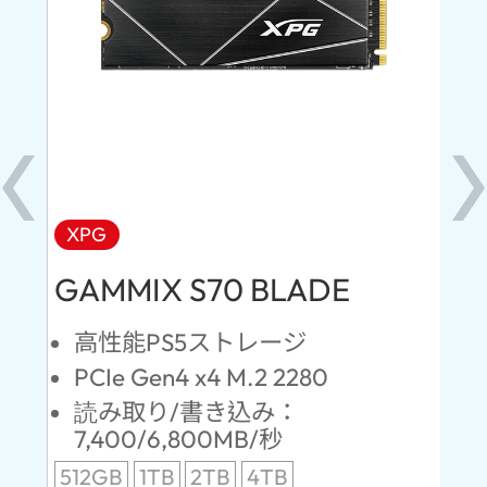
XPG
AD
GAMMIX S70 BLADE
Ul
高性能PS5ストレージ
PCIe Gen4 x4 M.2 2280
S
読み取り/書き込み：
7,400/6,800MB/秒
5
512GB
1TB
2TB
4TB
24