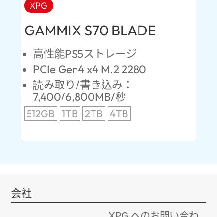
XPG
AD
GAMMIX S70 BLADE
Ul
高性能PS5ストレージ
PCIe Gen4 x4 M.2 2280
S
読み取り/書き込み：
7,400/6,800MB/秒
5
512GB
1TB
2TB
4TB
24
96
会社
XPG へのお問い合わ