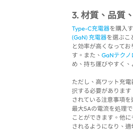
3. 材質、品
Type-C充電器
を購入
(GaN) 充電器
を選ぶこ
と効率が高くなってお
す。また、
GaNテク
め、持ち運びやすく、
ただし、高ワット充電
択する必要があります
されている注意事項を
最大5Aの電流を処理
ことができます。他にも
されるようになり、適