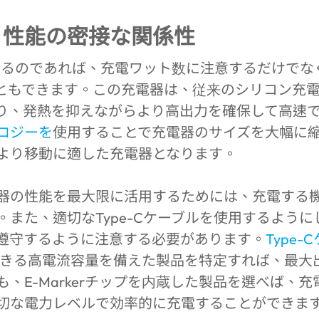
質、性能の密接な関係性
するのであれば、充電ワット数に注意するだけでな
ともできます。この充電器は、従来のシリコン充
り、発熱を抑えながらより高出力を確保して高速
ノロジーを
使用することで充電器のサイズを大幅に
より移動に適した充電器となります。
器の性能を最大限に活用するためには、充電する
。また、適切なType-Cケーブルを使用するよう
遵守するように注意する必要があります。
Type
できる高電流容量を備えた製品を特定すれば、最大出
、E-Markerチップを内蔵した製品を選べば、
切な電力レベルで効率的に充電することができま