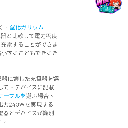
く、
窒化ガリウム
電器と比較して電力密度
で充電することができま
縮小することもできるた
機器に適した充電器を選
にして、デバイスに記載
-Cケーブルを
選ぶ場合、
力240Wを実現する
充電器とデバイスが識別
す。