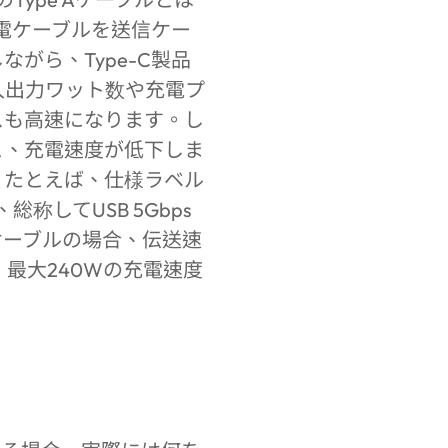
電ケーブルを送信ケー
がら、Type-C製品
入出力ワット数や充電プ
スも高速になります。し
と、充電速度が低下しま
。たとえば、仕様ラベル
称してUSB 5Gbps
ケーブルの場合、伝送速
、最大240Wの充電速度