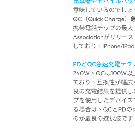
充電器やモバイルバッ
意味しているのでしょ
QC（Quick Charge
携帯電話チップの最大サ
Associationが
しており、iPhone
PDとQC急速充電テク
240W、QCは100
ており、互換性が幅広
良の充電結果を提供しま
プを使用したデバイス
る場合は、QCとPD
のが最良の選択肢です