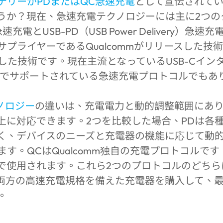
テリーがPDまたはQC急速充電
として宣伝されて
うか？現在、急速充電テクノロジーには主に2つの
）急速充電とUSB-PD（USB Power Delivery）急速
プライヤーであるQualcommがリリースした技術です
リリースした技術です。現在主流となっているUSB-C
/iPadでサポートされている急速充電プロトコルでも
ノロジー
の違いは、充電電力と動的調整範囲にあり
W以上に対応できます。2つを比較した場合、PDは
く、デバイスのニーズと充電器の機能に応じて動
す。QCはQualcomm独自の充電プロトコルです。
で使用されます。これら2つのプロトコルのどちら
の両方の高速充電規格を備えた充電器を購入して、
。