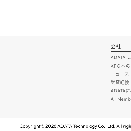
会社
ADATA
XPG へ
ニュース
受賞経験
ADATA
A+ Memb
Copyright©
2026
ADATA Technology Co., Ltd. All righ