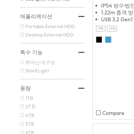
IP54 방수·방
1.22m 충격 
애플리케이션
USB 3.2 Gen1
Portable External HDD
1TB
2TB
Desktop External HDD
특수 기능
뛰어난 내구성
Slim&Light
용량
1TB
2TＢ
Compare
4TB
5TB
6TB