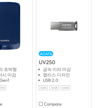
ADATA
UV250
m의 초박형
금속 미러 마감
러시 마감
캡리스 디자인
 Gen1
USB 2.0
4TB
16GB
32GB
64GB
e
Compare