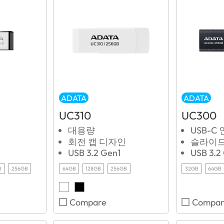
ADATA
ADATA
UC310
UC300
대용량
USB-C
회전 캡 디자인
슬라이드
USB 3.2 Gen1
USB 3.2
B
256GB
64GB
128GB
256GB
32GB
64GB
Compare
Compar