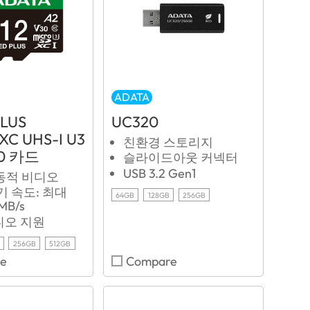
ADATA
PLUS
UC320
XC UHS-I U3
친환경 스토리지
0 카드
슬라이드아웃 커넥터
USB 3.2 Gen1
동적 비디오
기 속도: 최대
64GB
128GB
256GB
MB/s
디오 지원
256GB
512GB
e
Compare