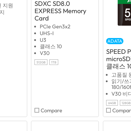
SDXC SD8.0
진 지원
EXPRESS Memory
방지
Card
PCIe Gen3x2
UHS-I
U3
ADATA
클래스 10
SPEED 
V30
microSD
512GB
1TB
클래스 1
고품질 
읽기/쓰
180/160
V30 비
64GB
128GB
Compare
Compar