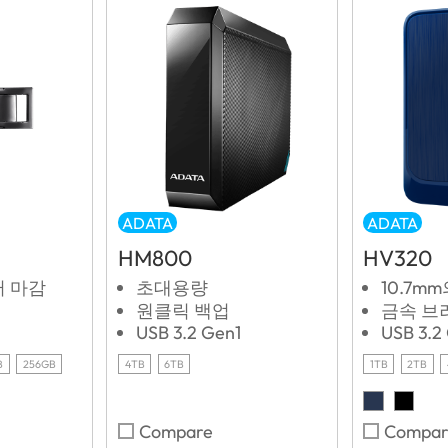
ADATA
ADATA
HM800
HV320
러 마감
초대용량
10.7m
원클릭 백업
금속 브
USB 3.2 Gen1
USB 3.2
B
256GB
4TB
6TB
1TB
2TB
Compare
Compar