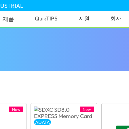
DUSTRIAL
QuikTIPS
지원
회사
제품
New
New
ADATA