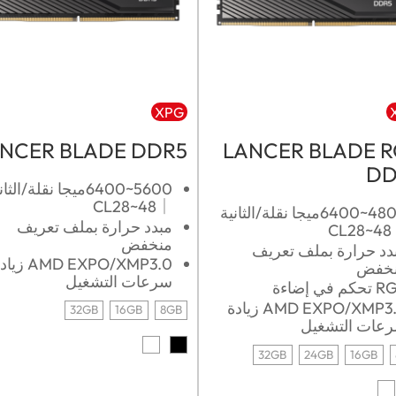
XPG
NCER BLADE DDR5
LANCER BLADE 
DD
5600~6400ميجا نقلة/الثا
｜CL28~48
4800~6400ميجا نقلة/الثانية
مبدد حرارة بملف تعريف
｜C
منخفض
دد حرارة بملف تعريف
AMD EXPO/XMP3.0 ز
خفض
سرعات التشغيل
كم في إضاءة
AMD EXPO/XMP3.0 زيادة
32GB
16GB
8GB
عات التشغيل
32GB
24GB
16GB