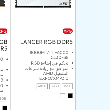
XPG
XPG
RGB
LANCER RGB DDR5
R5
6000~8000MT/s｜
CL30~38
تحكم في إضاءة RGB
L28~48
متوافق مع زيادة سرعات
مب
التشغيل AMD
من
EXPO/XMP3.0
RGB تح
48GB
32GB
16GB
سر
8GB