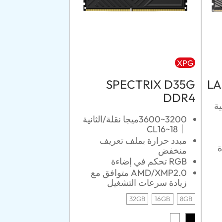
XPG
SPECTRIX D35G
LA
DDR4
نية
3200~3600ميجا نقلة/الثانية
｜CL16~18
مبدد حرارة بملف تعريف
يادة
منخفض
RGB تحكم في إضاءة
AMD/XMP2.0 متوافق مع
زيادة سرعات التشغيل
32GB
16GB
8GB