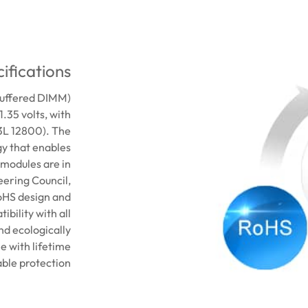
ifications
uffered DIMM)
.35 volts, with
3L 12800). The
y that enables
 modules are in
ering Council,
oHS design and
bility with all
d ecologically
 with lifetime
ble protection.