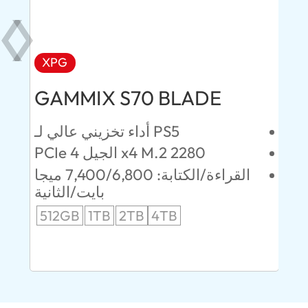
XPG
AD
GAMMIX S70 BLADE
Ul
ئين
أداء تخزيني عالي لـ PS5
PCIe الجيل 4 x4 M.2 2280
52 ميجابايت/
القراءة/الكتابة: 7,400/6,800 ميجا
انية
بايت/الثانية
512GB
1TB
2TB
4TB
24
96