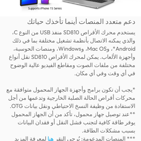
دعم متعدد المنصات أينما تأخذك حياتك
يستخدم محرك الأقراص SD810 منفذ USB من النوع C،
والذي يمكنه الاتصال بأنظمة تشغيل مختلفة بما في ذلك
Android*، وMac OS، وWindows، ومنصات الحوسبة،
وأجهزة الألعاب. يمكن لمحرك الأقراص SD810 نقل أنواع
مختلفة من ملفات الصوت ومقاطع الفيديو عالية الوضوح
في أي وقت وفي أي مكان.
*يجب أن تكون برامج وأجهزة الجهاز المحمول متوافقة مع
محركات أقراص الحالة الصلبة الخارجية وتدعمها من أجل
الاستفادة من وظيفة النسخ الاحتياطي ونقل بيانات OTG.
**عند توصيل جهاز محمول، تأكد من أن الجهاز المحمول
يوفر طاقة كافية لتجنب فشل النقل أو فقدان البيانات
بسبب مشكلات الطاقة.
*** المنصات المدعومة: يُرجى النقر
هنا
لمعرفة المزيد