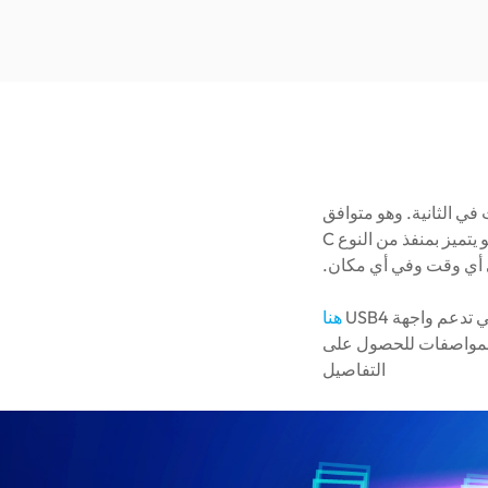
 أحدث جيل من واجهة نقل USB4، بسرعات تصل إلى 40 جيجابت في الثانية. وهو متوافق
مع الإصدارات السابقة مع USB 3.2 وUSB 2.0 ويدعم Thunderbolt3/4. بالإضافة إلى ذلك، فهو يتميز بمنفذ من النوع C
ي أي وقت وفي أي مكان.
دعم واجهة USB4
هنا
ى المواصفات للحصول على
التفاصيل