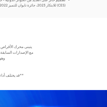
(CES) للابتكار 2023، جائزة تايوان للتميز 2022، جائزة Red Dot Design لعام 2022
وهو
**قد يختلف أداء