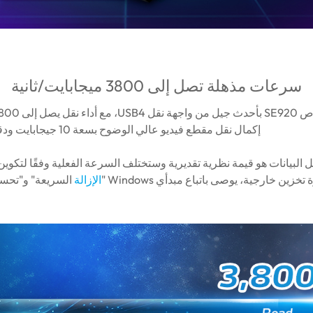
سرعات مذهلة تصل إلى 3800 ميجابايت/ثانية
إكمال نقل مقطع فيديو عالي الوضوح بسعة 10 جيجابايت ودقة 4K في حوالي 3 ثوانٍ.
ل البيانات هو قيمة نظرية تقديرية وستختلف السرعة الفعلية وفقًا لتكوين
زين خارجية، يوصى باتباع مبدأي Windows "
الإزالة
السريعة" و"تحسين