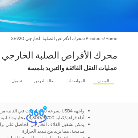
Home
/
Products
/
محرك الأقراص الصلبة الخارجي SE920
محرك الأقراص الصلبة الخارجي SE920
عمليات النقل الفائقة والتبريد بلمسة
الوصف
المواصفات
صالة العرض
تحميل
واجهة USB4 بسرعة 40 جيجابت في الثانية من النوع C.
أداء قراءة/كتابة 3,800/3,700 ميجابايت/ثانية
يمكن تشغيل الغلاف الخارجي الحاصل على برا
مدمجة، مما يزيد من تبديد الحرارة
تصميم حائز على العديد من الجوائز الدولية - ج