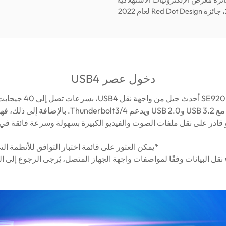
دخول عصر USB4
يتبنى محرك الأقراص SE920
 قادر على نقل ملفات الصوت والفيديو الكبيرة بسهولة وسرعة فائقة ف
*يمكن العثور على قائمة اختبار التوافق للأنظمة التي ت
 نقل البيانات وفقًا لمواصفات واجهة الجهاز المتصل، يُرجى الرجوع إل