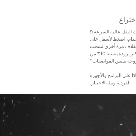
ختراع
ت النقل عالية السرعة؟!
ند الاستخدام، اضغط لأسفل على
 الغلاف مرة أخرى لسحب
الغطاء، مما يسهل حمله. يعد هذا النظام المبتكر "التبريد النشط الحاصل على براءة اختراع" أكثر برودة بنسبة 10% من
روحة بنفس المواصفات*
ًا على البرامج والأجهزة
الفردية وبيئة الاختبار.