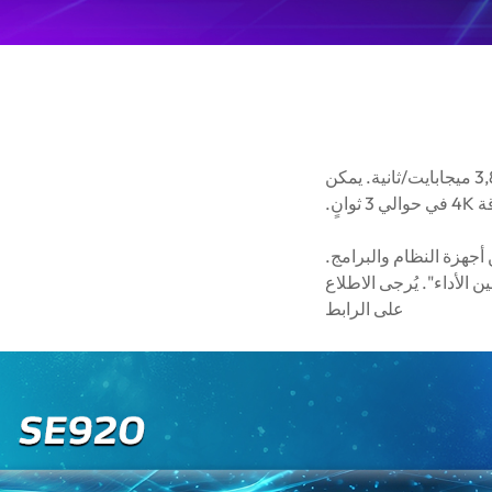
يتميز محرك الأقراص SE920 بأحدث جيل من واجهة نقل USB4، مع أداء نقل يصل إلى 3,800 ميجابايت/ثانية. يمكن
 أجهزة النظام والبرامج.
 الأداء". يُرجى الاطلاع
على الرابط