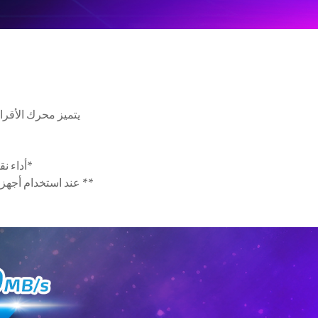
*أداء نق
** عند استخدام أجهزة تخ