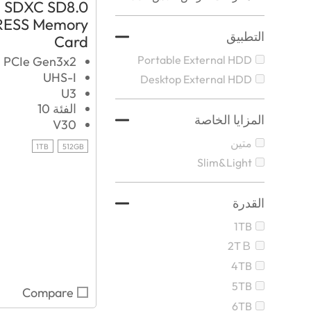
SDXC SD8.0
RESS Memory
التطبيق
Card
Portable External HDD
PCIe Gen3x2
UHS-I
Desktop External HDD
U3
الفئة 10
المزايا الخاصة
V30
متين
1TB
512GB
Slim&Light
القدرة
1TB
2TＢ
4TB
5TB
Compare
6TB