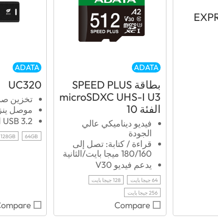
EXP
ADATA
ADATA
بطاقة SPEED PLUS
UC320
microSDXC UHS-I U3
تخزين صدي
الفئة 10
موصل ينز
USB 3.2 الجيل الأول
فيديو ديناميكي عالي
الجودة
128GB
64GB
قراءة / كتابة: تصل إلى
180/160 ميجا بايت/الثانية
يدعم فيديو V30
64 جيجا بايت
128 جيجا بايت
256 جيجا بايت
Compare
Compare