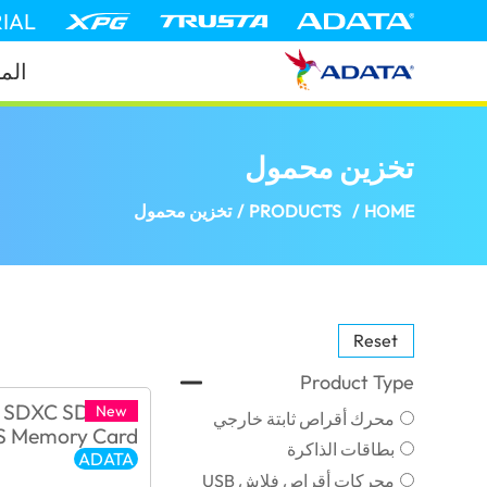
IAL
الم
تخزين محمول
(Kuwait)
HOME
/
PRODUCTS
/
تخزين محمول
Reset
Product Type
New
محرك أقراص ثابتة خارجي
بطاقات الذاكرة
ADATA
محركات أقراص فلاش USB