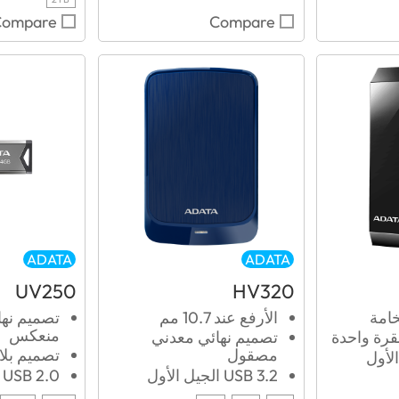
Compare
Compare
ADATA
ADATA
UV250
HV320
امة
الأرفع عند 10.7 مم
تصميم نها
منعكس
قرة واحدة
تصميم نهائي معدني
مصقول
تصميم بلا
USB 3.2 الجيل الأول
USB 2.0