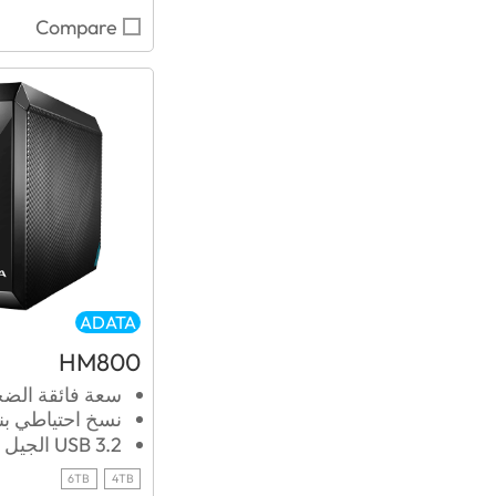
Compare
ADATA
HM800
سعة فائقة الضخ
نسخ احتياطي بن
USB 3.2 الجيل الأول
6TB
4TB