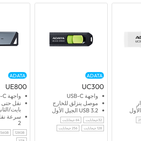
ADATA
ADATA
UE800
UC300
واجهة USB-C
واجهة USB-C
ر
موصل ينزلق للخارج
بايت/الثاني
USB 3.2 الجيل الأول
2
32جيجابايت
64 جيجابايت
2
128 جيجابايت
256 جيجابايت
256GB
128GB
2TB