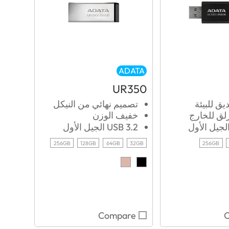
ADATA
UR350
ق للبيئة
تصميم نهائي من النيكل
لق للخارج
خفيف الوزن
USB 3.2 الجيل الأول
256GB
128GB
64GB
32GB
256GB
Compare