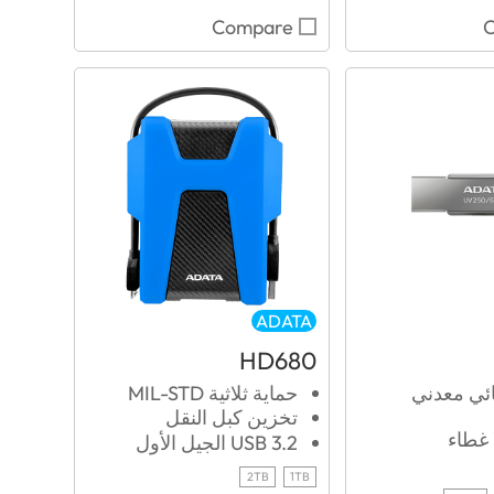
Compare
ADATA
HD680
ئي معدني
حماية ثلاثية MIL-STD
تخزين كبل النقل
 غطاء
USB 3.2 الجيل الأول
2TB
1TB