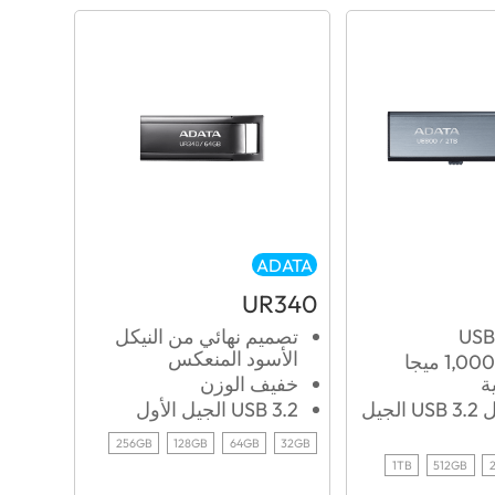
ADATA
UR340
تصميم نهائي من النيكل
الأسود المنعكس
نقل حتى 1,000 ميجا
ة
خفيف الوزن
سرعة نقل USB 3.2 الجيل
USB 3.2 الجيل الأول
256GB
128GB
64GB
32GB
1TB
512GB