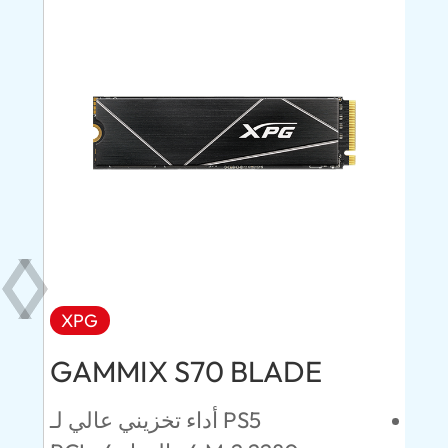
XPG
AD
GAMMIX S70 BLADE
Ul
ئين
أداء تخزيني عالي لـ PS5