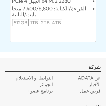
PCIe الجيل 4 x4 M.2 2280
52 ميجابايت/
القراءة/الكتابة: 7,400/6,800 ميجا
انية
بايت/الثانية
512GB
1TB
2TB
4TB
24
96
شركة
عن ADATA
التواصل و الاستعلام
الأخبار
الجوائز
فرص عمل
برنامج عضو +