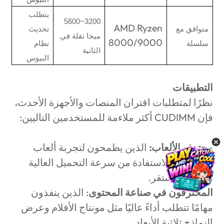
يتطلب
3200~5600
AMD Ryzen
متوافق مع
تحديث
ميجا نقلة في
8000/9000
سلسلة
نظام
الثانية
البيوس
التطبيقات
نظرًا لمتطلبات اقتران المنصات والأجهزة الأحدث،
فإن
CUDIMM
أكثر ملاءمة للمستخدمين التاليين:
محترفو الألعاب:
الذين يطمحون لتجربة ألعاب
متميزة مع الاستفادة من سرعة التحميل العالية
والأداء المستقر.
المحترفون في صناعة المحتوى
: الذين ينفذون
مهامًا تتطلب أداءً عاليًا مثل مونتاج الأفلام وعرض
النماذج ثلاثية الأبعاد.