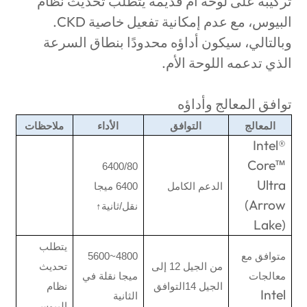
تركيبه على لوحة أم قديمة يتطلب تحديث نظام
البيوس، مع عدم إمكانية تفعيل خاصية
CKD
.
وبالتالي، سيكون أداؤه محدودًا بنطاق السرعة
الذي تدعمه اللوحة الأم.
توافق المعالج وأداؤه
المعالج
التوافق
الأداء
ملاحظات
Intel®
Core™
6400/80
Ultra
الدعم الكامل
6400 ميجا
(Arrow
نقل/ثانية↑
Lake)
يتطلب
متوافق مع
4800~5600
من الجيل 12 إلى
تحديث
معالجات
ميجا نقلة في
الجيل 14التوافق
نظام
Intel
الثانية
البيوس