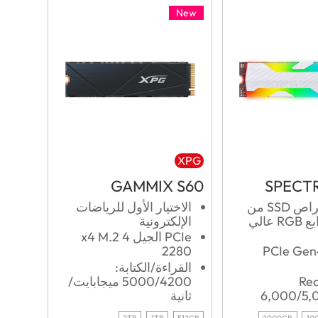
New
XPG
GAMMIX S60
SPECTR
محرك أقراص SSD من
الاختيار الأول للرياضات
الجيل الرابع RGB عالي
الإلكترونية
PCIe الجيل 4 x4 M.2
2280
PCIe Gen
القراءة/الكتابة:
Rea
5000/4200 ميجابايت/
6,000/5,
ثانية
2TB
1TB
512GB
2000GB
10