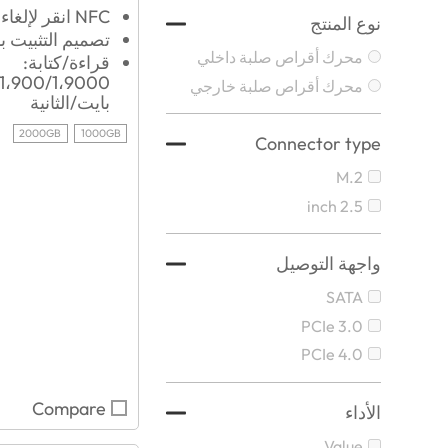
NFC انقر لإلغاء القفل
نوع المنتج
تصميم التثبيت 
محرك أقراص صلبة داخلي
قراءة/كتابة:
محرك أقراص صلبة خارجي
بايت/الثانية
2000GB
1000GB
Connector type
M.2
2.5 inch
واجهة التوصيل
SATA
PCIe 3.0
PCIe 4.0
Compare
الأداء
Value