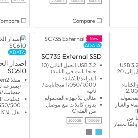
2000GB
1000GB
500GB
Compare
Compare
New
ADATA
ADATA
SC735 External SSD
إصدار الح
USB ‎3.2 G
USB 3.2 الجيل الثاني (10
SC610
بسرعة نقل تصل إلى ‏20
جيجا بايت في الثانية)
القراءة/الكتابة:
منفذ ‏
لكتابة:
1،050/1.000 ميجابايت/
2,0
ثانية
جيجابت/ثا
لمحمولة
مثالي للأجهزة المحمولة
عمليات الق
اء والغبار
بدون كابلات مع موصل
550/500 ميجابايت/الثاني
من الفئة C
نقل بلا كا
ط من
2000GB
1000GB
1.2 متر وفقًا لمعيار