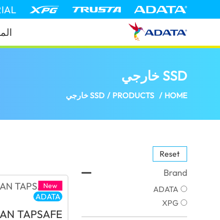
IAL
الم
SSD خارجي
(Morocco)
HOME
/
PRODUCTS
/
SSD خارجي
Reset
Brand
New
ADATA
ADATA
XPG
AN TAPSAFE