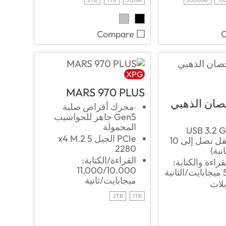
Compare
XPG
MARS 970 PLUS
صان الذهبي
‧محرك أقراص صلبة
Gen5 جاهز للحواسيب
المحمولة
USB ‎3.2 Gen2‎
PCIe الجيل 5 x4 M.2
(بسرعة نقل تصل إلى ‏10
2280
نية)
القراءة/الكتابة:
راءة والكتابة:
11,000/10.000
ة
ميجابايت/ثانية
بلات
2TB
1TB