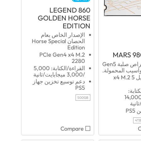
LEGEND 860
GOLDEN HORSE
EDITION
الإصدار الخاص بعام
الحصان Horse Special
Edition
MARS 98
PCIe Gen4 x4 M.2
2280
محرك أقراص صلبة Gen5
القراءة/الكتابة: 5,000
اسيب المحمولة.
/3,000 ميجابايت/ثانية
PCIe الجيل 5 x4 M.2
دعم توسيع تخزين جهاز
PS5
كتابة:
14,00
500GB
انية
PS
4T
Compare