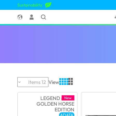
Sustainability
View
New
ADATA