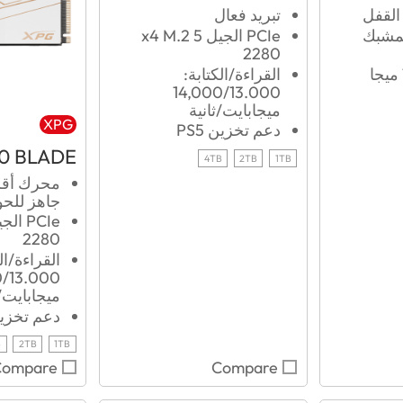
تبريد فعال
بمشبك
PCIe الجيل 5 x4 M.2
2280
1،900/1،9000 ميجا
القراءة/الكتابة:
14,000/13.000
ميجابايت/ثانية
XPG
دعم تخزين PS5
0 BLADE
4TB
2TB
1TB
جاهز للحو
2280
القراءة/ال
0/13.000
ميجابايت/ث
دعم تخزين 5
B
2TB
1TB
Compare
Compare