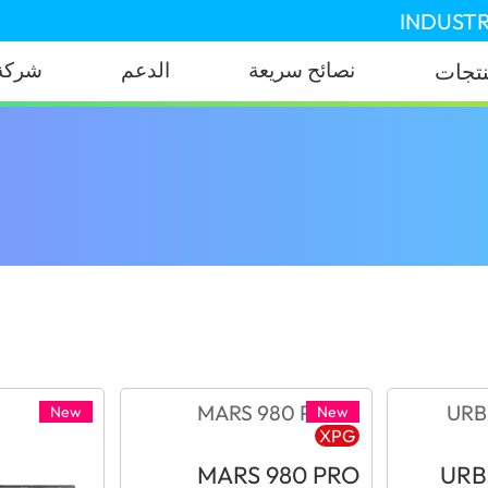
INDUSTR
نصائح سريعة
الدعم
شركة
نتجات
New
New
XPG
MARS 980 PRO
URB