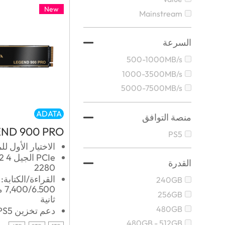
New
Mainstream
السرعة
500-1000MB/s
1000-3500MB/s
5000-7500MB/s
ADATA
منصة التوافق
ND 900 PRO
PS5
الاختيار الأول ل
CIe
القدرة
2280
القراءة/الكتابة:
240GB
500
256GB
ثانية
480GB
دعم تخزين PS5
480GB - 512GB