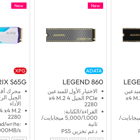
New
New
XPG
ADATA
IX S65G
LEGEND 860
LEGE
لمبدعين
الاختيار الأول للمبدعين
P الجيل 4 x4 M.2
PCIe الجيل 4 x4 M.2
الأداء
2280
4 x4 M.2
القراءة/الكتابة:
2280
7,400/6. ميجابايت/
5,000/1.000 ميجابايت/
ثانية
d/write:
000MB/s
دعم تخزين PS5
00GB
500GB