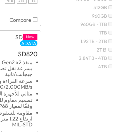
4TB
2TB
1TB
512GB
960GB
Compare
960GB - 1TB
1TB
New
1.92TB - 2TB
ADATA
2TＢ
SD820
3.84TB - 4TB
منفذ ‏en2 x2‎
4TB
جيجابت/ثانية
سرعة القراءة وا
00/2,000MB/s
مثالي للأجهزة ا
تصميم مقاوم للم
وفقًا لمعيار ‏IP68‏
مقاومة للسقو
ارتفاع 2