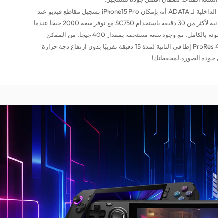
** توضح الاختبارات الداخلية لـ ADATA أنه بإمكان iPhone15 Pro تسجيل مقاطع فيديو عند
4K/60 إطار في الثانية لأكثر من 30 دقيقة باستخدام SC750 مع توفر سعة 2000 جيجا عندما
تكون البطارية مشحونة بالكامل. مع وجود سعة مستخمة بمقدار 400 جيجا, من الممكن
التسجيل عند ProRes 4K/30 إطا في الثانية لمدة 15 دقيقة تقريبًا بدون ارتفاع دجة حرارة
ى جودة الصورة.لمحفظتك!