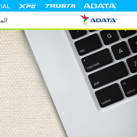
IAL
الم