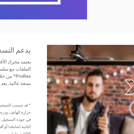
يدعم التسجيل ا
بسعة عالية. يعد SC750 بمثابة ترقية غير مكلفة لمحفظتك!
* قد يتسبب التسجيل
الثانية (شاملة) أو 
400 جيجا بايت من السعة المتاحة لضمان أفضل جودة للتسجيل.