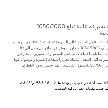
قراءة/كتابة بسرعة عالية تبلغ 1050/1000
نية
يدعم SC750 مواصفات ناقل الحركة عالي السرعة USB 3.2 Gen2 مع سرعات
قراءة/كتابة تصل إلى 1050/1000 ميجابايت وعرض نطاق نقل يصل إلى 10
ة، مما يلبي احتياجات منشئي الفيديو أو المصورين المحترفين
عة أثناء التنقل. يمكنك تحرير الملفات الكبيرة والوصول إليها
ودون انقطاع.
* للاستمتاع بأفضل أداء، يجب أن تدعم الأجهزة برامج تشغيل USB 3.2 Gen 2 وUASP. قد
ية حسب مكونات الجهاز وبرامج التشغيل.