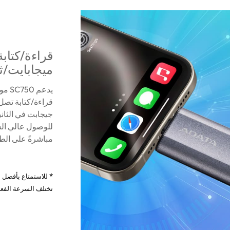
ميجابايت/ثا
جيجابت في الثاني
للوصول عالي السر
مباشرةً على الطراز SC750 للحصول على سير عمل سلس 
تختلف السرعة الفعل