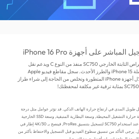
لمباشر على أجهزة iPhone 16 Pro
يعتمد محرك الأقراص الثابتة الخارجي SC750 منفذ من النوع C ويدعم نقل
الملفات مع سلسلة iPhone 15 والطرز الأحدث. سجل مقاطع فيديو Apple
ProRes* من خلال أجهزة iPhone المتطورة وتخلص من الحاجة إلى شراء طراز
 طويل المدى في ارتفاع حرارة الهاتف الذكي. قد تؤثر عوامل مثل درجة
حرارة الهاتف, ودرجة حرارة التشغيل المحيطة, وسعة البطارية المتبقية, وسعة SSD الخارجية
في جودة التسجيل. عند استخدام SC750 لتسجيل بتنسيق ProRes, فينصح بـ 4K/30 إطار في
أقل. يرجى التأكد من تنسيق سطوع الفيديو قبل التسجيل والاحتفاظ بأكثر من