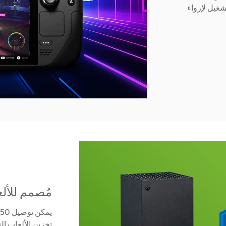
شغيل لإرواء
مُصمم للأل
تخزين الألعاب ال