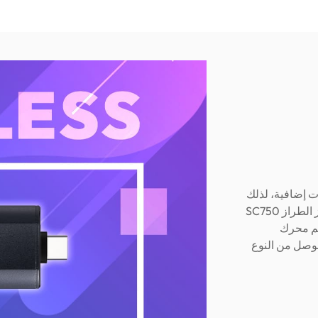
 بيانات إضافية، لذلك
لن تقلق أبدًا بشأن وضع الكابلات في غير مكانها مرة أخرى. يتميز الطراز SC750
جم محرك
موصل من النوع