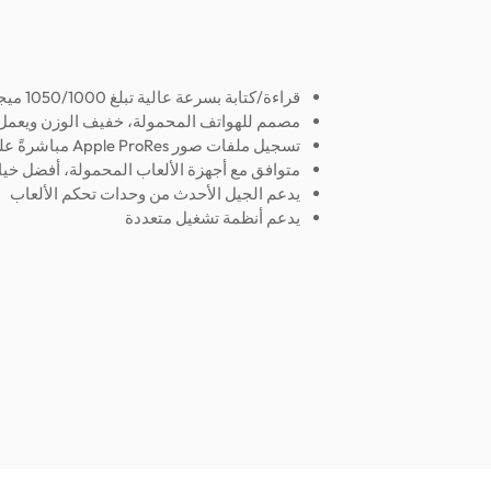
قراءة/كتابة بسرعة عالية تبلغ 1050/1000 ميجابايت/ثانية
مصمم للهواتف المحمولة، خفيف الوزن ويعمل ب
تسجيل ملفات صور Apple ProRes مباشرةً على محرك الأقراص الثابتة
متوافق مع أجهزة الألعاب المحمولة، أفضل خيار
يدعم الجيل الأحدث من وحدات تحكم الألعاب
يدعم أنظمة تشغيل متعددة