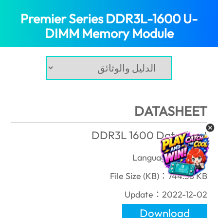
Premier Series DDR3L-1600 U-
(Morocco)
DIMM Memory Module
DATASHEET
DDR3L 1600 Datasheet
Language：English
File Size (KB)：744.56 KB
Update：2022-12-02
Download