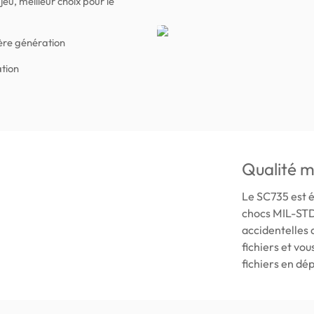
eu, meilleur choix pour le
ère génération
ation
Qualité mi
Le SC735 est 
chocs MIL-STD
accidentelles 
fichiers et vou
fichiers en dé