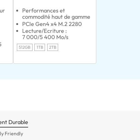
ur
Performances et
commodité haut de gamme
PCIe Gen4 x4 M.2 2280
Lecture/Ecriture :
7 000/5 400 Mo/s
5
512GB
1TB
2TB
nt Durable
y Friendly