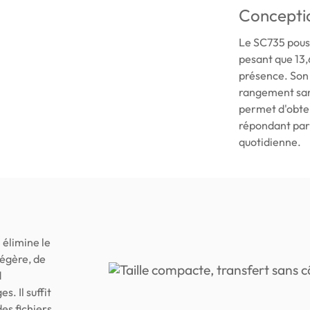
Conceptio
Le SC735 pouss
pesant que 13,
présence. Son
rangement sans
permet d'obteni
répondant parf
quotidienne.
élimine le
légère, de
d
. Il suffit
es fichiers