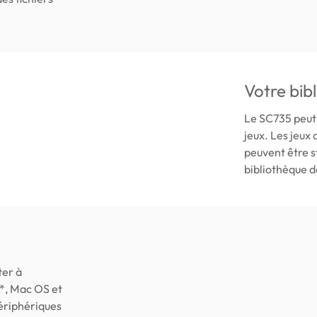
Votre bib
Le SC735 peut 
jeux. Les jeux
peuvent être s
bibliothèque de
ter à
*, Mac OS et
ériphériques