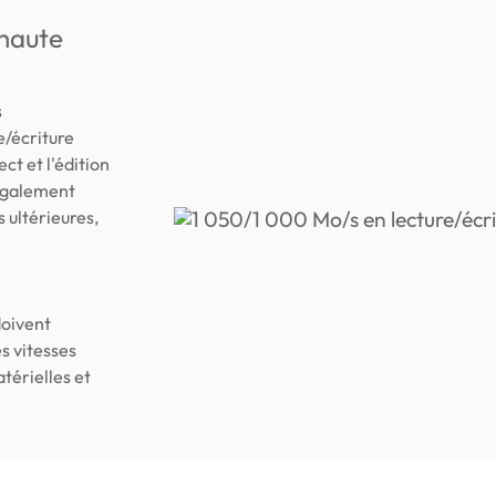
 haute
s
e/écriture
ct et l'édition
 également
 ultérieures,
doivent
s vitesses
térielles et