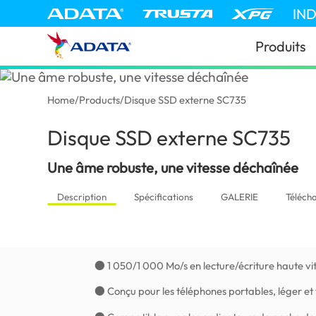
IN
Produits
Home
/
Products
/
Disque SSD externe SC735
Disque SSD externe SC735
(Ma
Une âme robuste, une vitesse déchaînée
Description
Spécifications
GALERIE
Téléch
● 1 050/1 000 Mo/s en lecture/écriture haute vi
● Conçu pour les téléphones portables, léger et