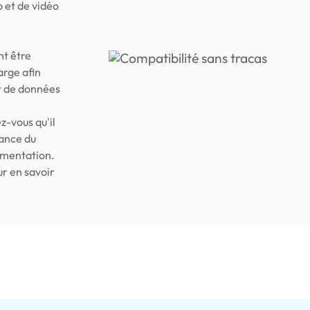
o et de vidéo
nt être
arge afin
rt de données
z-vous qu'il
lance du
imentation.
r en savoir