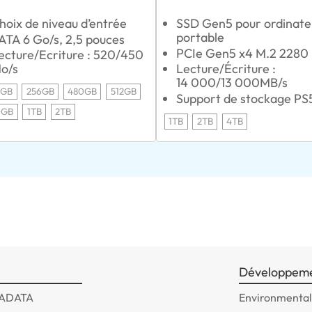
hoix de niveau d’entrée
SSD Gen5 pour ordinate
portable
ATA 6 Go/s, 2,5 pouces
PCIe Gen5 x4 M.2 2280
ecture/Ecriture : 520/450
o/s
Lecture/Écriture :
14 000/13 000MB/s
0GB
256GB
480GB
512GB
Support de stockage PS
0GB
1TB
2TB
1TB
2TB
4TB
Développeme
 ADATA
Environmentall