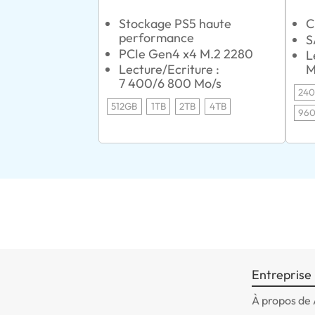
Stockage PS5 haute
C
performance
S
PCIe Gen4 x4 M.2 2280
L
Lecture/Ecriture :
M
7 400/6 800 Mo/s
24
512GB
1TB
2TB
4TB
96
Entreprise
À propos de