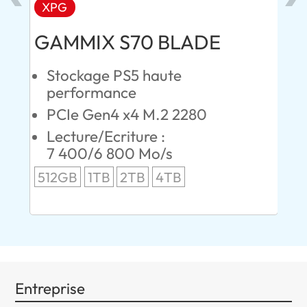
XPG
AD
GAMMIX S70 BLADE
Ul
Stockage PS5 haute
C
performance
S
PCIe Gen4 x4 M.2 2280
L
00
Lecture/Ecriture :
24
7 400/6 800 Mo/s
96
512GB
1TB
2TB
4TB
Entreprise