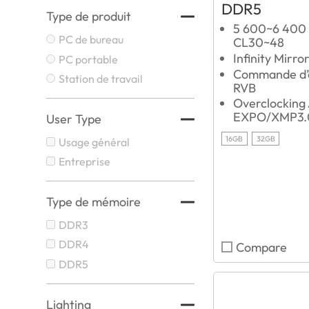
DDR5
Type de produit
5 600~6 400
PC de bureau
CL30~48
Infinity Mirro
PC portable
Commande d’é
Station de travail
RVB
Overclockin
EXPO/XMP3.
User Type
16GB
32GB
Usage général
Entreprise
Type de mémoire
DDR3
DDR4
Compare
DDR5
Lighting