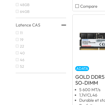
48GB
Compare
64GB
Latence CAS
11
19
22
40
46
52
ADATA
GOLD DDR5
SO-DIMM
5 600 MT/s
1,1V/CL46
Durable et st