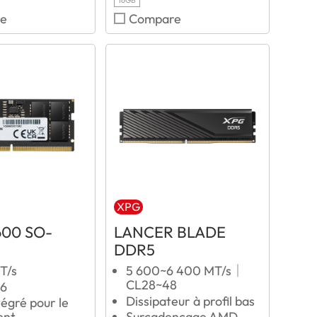
16GB
e
Compare
XPG
600 SO-
LANCER BLADE
DDR5
T/s
5 600~6 400 MT/s｜
CL28~48
46
Dissipateur à profil bas
égré pour le
ent
Surcadençage AMD