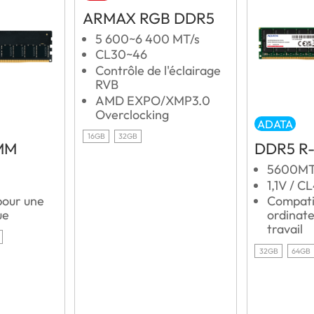
ARMAX RGB DDR5
5 600~6 400 MT/s
CL30~46
Contrôle de l'éclairage
RVB
AMD EXPO/XMP3.0
Overclocking
ADATA
16GB
32GB
MM
DDR5 R
5600MT
1,1V / C
pour une
Compati
ue
ordinate
travail
32GB
64GB