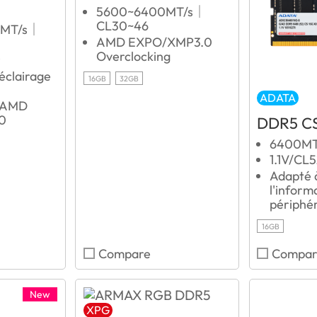
5600~6400MT/s｜
CL30~46
 MT/s｜
AMD EXPO/XMP3.0
Overclocking
r
clairage
16GB
32GB
ADATA
g AMD
0
DDR5 C
6400MT
1.1V/CL
Adapté à
l'inform
périphé
16GB
Compare
Compar
New
XPG