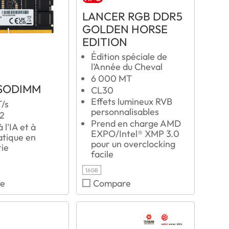
LANCER RGB DDR5
GOLDEN HORSE
EDITION
Édition spéciale de
l’Année du Cheval
6 000 MT
SODIMM
CL30
Effets lumineux RVB
/s
personnalisables
52
Prend en charge AMD
 l'IA et à
EXPO/Intel® XMP 3.0
atique en
pour un overclocking
rie
facile
16GB
e
Compare