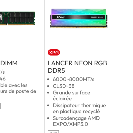
XPG
-DIMM
LANCER NEON RGB
DDR5
/s
L46
6000~8000MT/s
ble avec les
CL30~38
urs de poste de
Grande surface
éclairée
Dissipateur thermique
en plastique recyclé
Surcadençage AMD
EXPO/XMP3.0