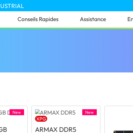
DUSTRIAL
Conseils Rapides
Assistance
En
New
New
XPG
GB
ARMAX DDR5