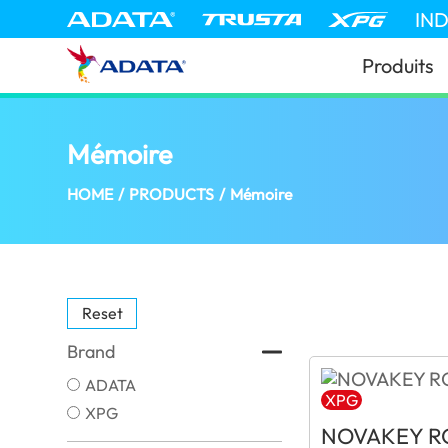
IN
Produits
Mémoire
(Mauritius)
HOME
/
PRODUCTS
/
Mémoire
Reset
Brand
ADATA
XPG
XPG
NOVAKEY R