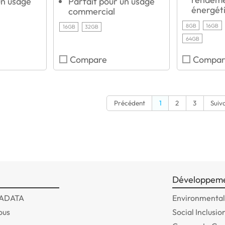
un usage
Parfait pour un usage
énergét
commercial
8GB
16GB
16GB
32GB
64GB
Compare
Compar
Précédent
1
2
3
Suiv
Développeme
 ADATA
Environmentall
ous
Social Inclusio