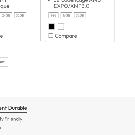
ique
EXPO/XMP3.0
24GB
32GB
8GB
16GB
32GB
e
Compare
ant
nt Durable
y Friendly
n