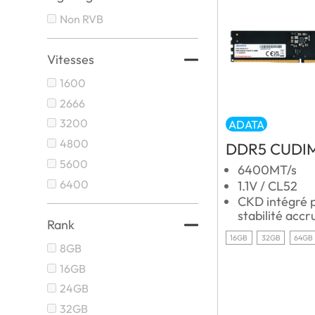
Non RVB
Vitesses
1600
2666
3200
ADATA
4800
DDR5 CUDI
5600
6400MT/s
6400
1.1V / CL52
CKD intégré 
stabilité accr
Rank
16GB
32GB
64GB
8GB
16GB
24GB
32GB