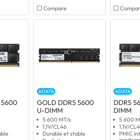
Compare
Compar
ADATA
ADATA
 5600
GOLD DDR5 5600
DDR5 5
U-DIMM
DIMM
5 600 MT/s
5 600 M
1,1V/CL46
1,1V/CL
able
Durable et stable
PMIC int
rendem