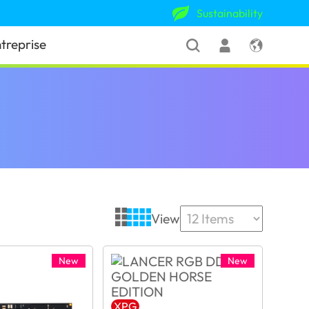
Sustainability
treprise
View
New
New
XPG