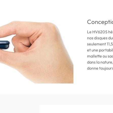
Conceptio
Le HV620S héri
nos disques dur
seulement 11,5
et une portabi
mallette ou sa
dans la nature
donne toujours