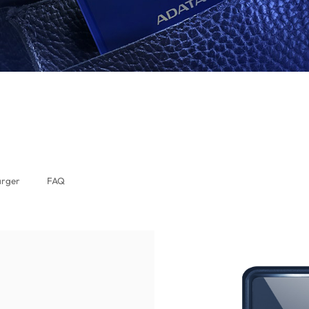
auritius)
arger
FAQ