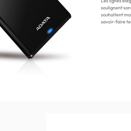
Les lignes élé
soulignent son
souhaitent mai
savoir-faire t