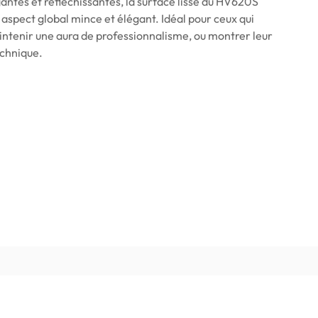
gantes et réfléchissantes, la surface lisse du HV620S
 aspect global mince et élégant. Idéal pour ceux qui
ntenir une aura de professionnalisme, ou montrer leur
echnique.