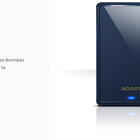
des données
 la