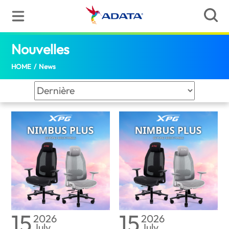
News | ADATA (Mauritius)
Nouvelles
(Mauritius)
HOME
/
News
15
15
2026
2026
July
July