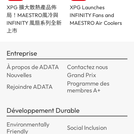
XPG 擴大散熱產品佈
XPG Launches
局！MAESTRO風冷與
INFINITY Fans and
INFINITY 風扇系列全新
MAESTRO Air Coolers
上市
Entreprise
À propos de ADATA
Contactez nous
Nouvelles
Grand Prix
Programme des
Rejoindre ADATA
membres A+
Développement Durable
Environmentally
Social Inclusion
Friendly