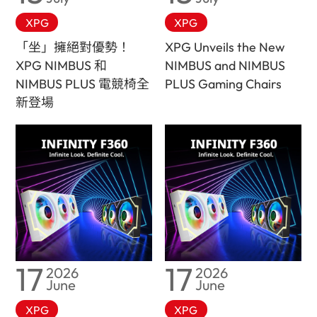
XPG
XPG
「坐」擁絕對優勢！
XPG Unveils the New
XPG NIMBUS 和
NIMBUS and NIMBUS
NIMBUS PLUS 電競椅全
PLUS Gaming Chairs
新登場
17
17
2026
2026
June
June
XPG
XPG