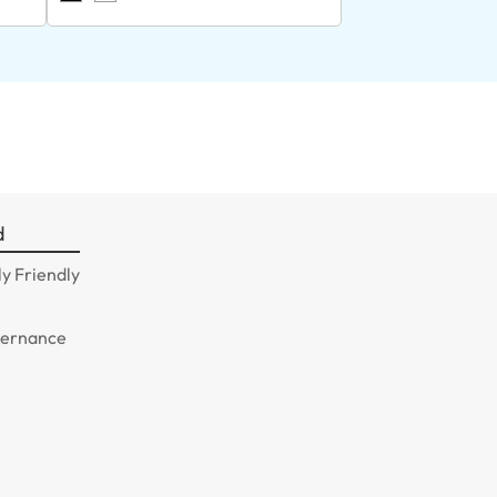
d
y Friendly
n
vernance