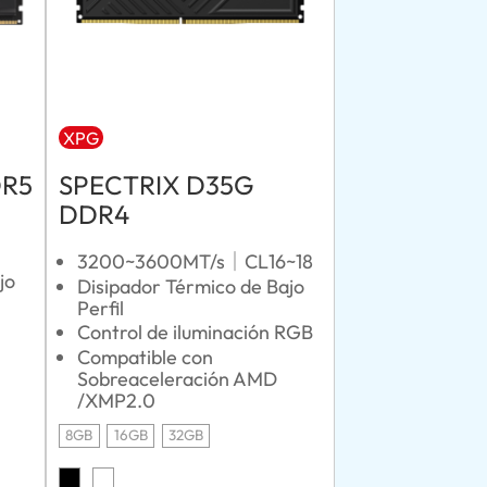
XPG
DR5
SPECTRIX D35G
DDR4
3200~3600MT/s｜CL16~18
jo
Disipador Térmico de Bajo
Perfil
Control de iluminación RGB
Compatible con
Sobreaceleración AMD
/XMP2.0
8GB
16GB
32GB