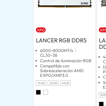
XPG
XP
LANCER RGB DDR5
LA
D
6000~8000MT/s｜
CL30~38
4
Control de iluminación RGB
C
Compatible con
D
Sobreaceleración AMD
P
EXPO/XMP3.0
C
S
16GB
32GB
48GB
E
8G