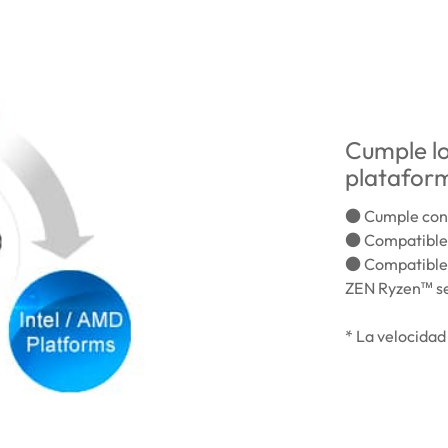
Cumple lo
platafor
● Cumple con
● Compatible
● Compatible c
ZEN Ryzen™ se
* La velocidad