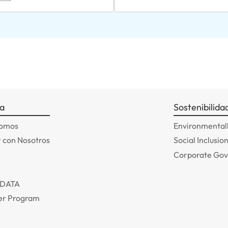
a
Sostenibilida
somos
Environmentall
 con Nosotros
Social Inclusio
Corporate Go
ADATA
r Program