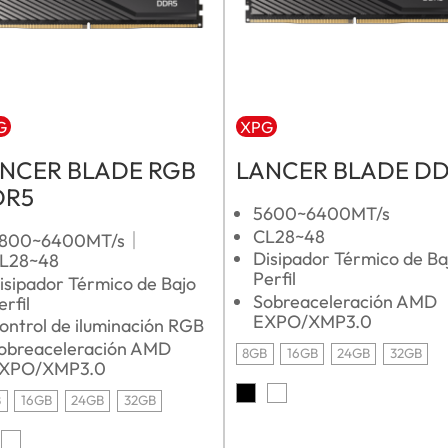
G
XPG
NCER BLADE RGB
LANCER BLADE D
DR5
5600~6400MT/s
CL28~48
800~6400MT/s｜
Disipador Térmico de Ba
L28~48
Perfil
isipador Térmico de Bajo
Sobreaceleración AMD
erfil
EXPO/XMP3.0
ontrol de iluminación RGB
obreaceleración AMD
8GB
16GB
24GB
32GB
XPO/XMP3.0
B
16GB
24GB
32GB