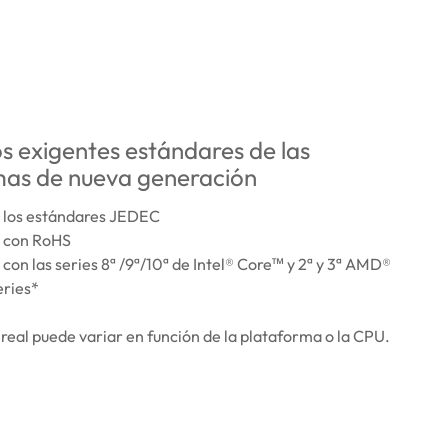
s exigentes estándares de las
mas de nueva generación
 los estándares JEDEC
 con RoHS
on las series 8ª /9ª/10ª de Intel® Core™ y 2ª y 3ª AMD®
ries*
 real puede variar en función de la plataforma o la CPU.