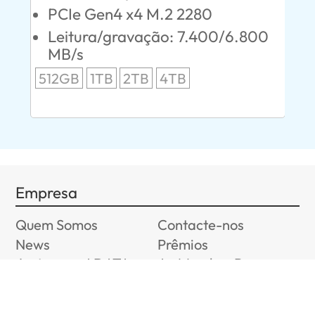
PCIe Gen4 x4 M.2 2280
L
00
Leitura/gravação: 7.400/6.800
24
MB/s
96
512GB
1TB
2TB
4TB
Empresa
Quem Somos
Contacte-nos
News
Prêmios
Junte-se a ADATA
A+ Member Program
Sustentabilidade