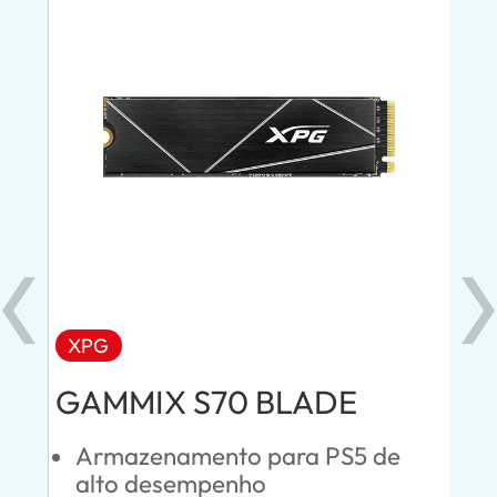
XPG
AD
GAMMIX S70 BLADE
Ul
Armazenamento para PS5 de
E
alto desempenho
S