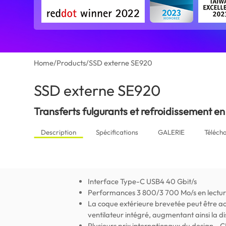
Home
/
Products
/
SSD externe SE920
SSD externe SE920
(New Caledoni
Transferts fulgurants et refroidissement en
Description
Spécifications
GALERIE
Téléch
Interface Type-C USB4 40 Gbit/s
Performances 3 800/3 700 Mo/s en lecture
La coque extérieure brevetée peut être ac
ventilateur intégré, augmentant ainsi la d
Plusieurs prix internationaux du design -