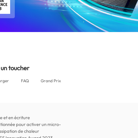
a)
 un toucher
arger
FAQ
Grand Prix
 et en écriture
tionnée pour activer un micro-
issipation de chaleur
 CES Innovation Award 2023,