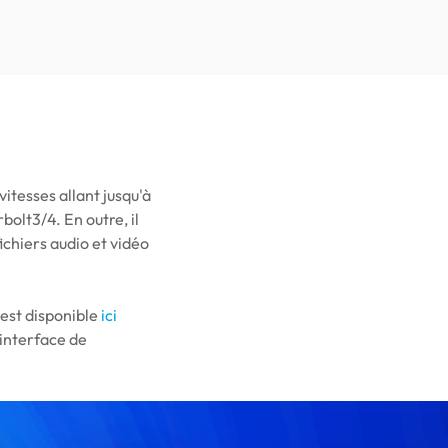
itesses allant jusqu'à
olt3/4. En outre, il
ichiers audio et vidéo
 est disponible
ici
interface de