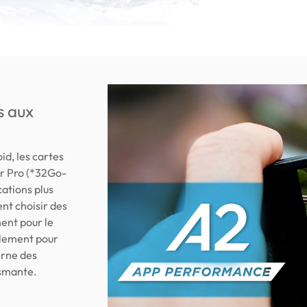
s aux
id, les cartes
r Pro (*32Go-
cations plus
nt choisir des
ent pour le
galement pour
erne des
asmante.