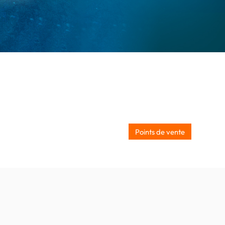
edonia)
Points de vente