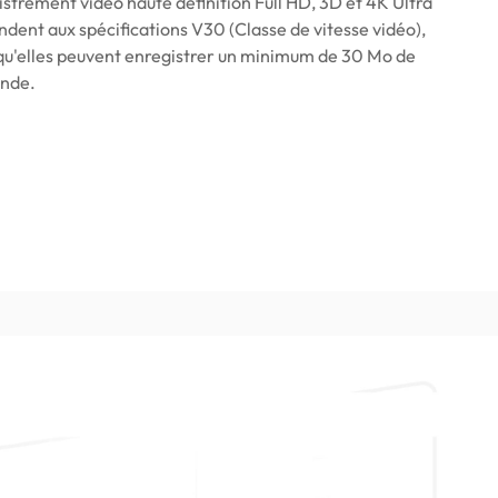
istrement vidéo haute définition Full HD, 3D et 4K Ultra
ndent aux spécifications V30 (Classe de vitesse vidéo),
e qu'elles peuvent enregistrer un minimum de 30 Mo de
onde.