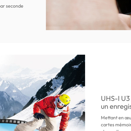
par seconde
UHS-I U3
un enregi
Mettant en œuv
cartes mémoi