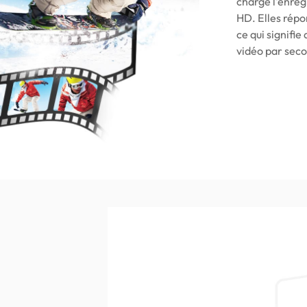
charge l'enreg
HD. Elles répo
ce qui signifi
vidéo par sec