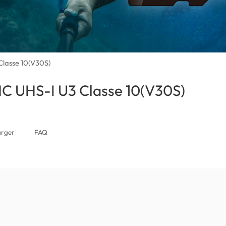
lasse 10(V30S)
C UHS-I U3 Classe 10(V30S)
(New Cal
arger
FAQ