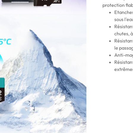
protection fiab
Etanches
sous l'e
Résistant
chutes, à
Résistan
le passa
Anti-ma
Résistan
extrêmes