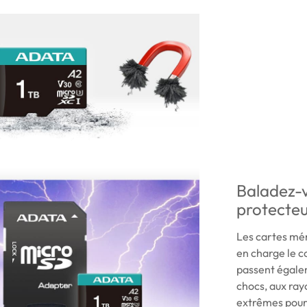
Baladez-v
protecte
Les cartes m
en charge le c
passent égalem
chocs, aux rayo
extrêmes pour 