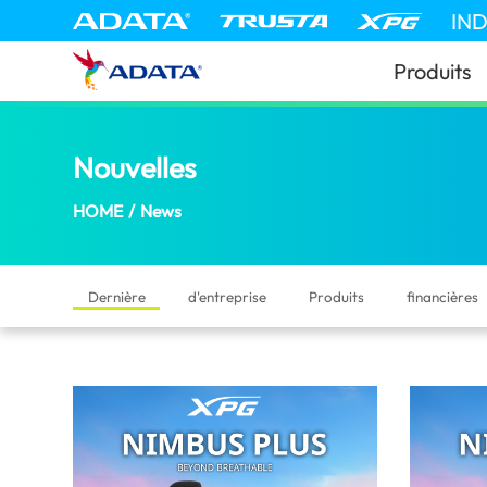
News | ADATA (New Caledonia)
IN
Produits
Nouvelles
(New Caledonia)
HOME
/
News
Dernière
d'entreprise
Produits
financières