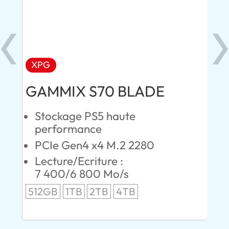
XPG
AD
GAMMIX S70 BLADE
Ul
Stockage PS5 haute
C
performance
S
PCIe Gen4 x4 M.2 2280
L
00
Lecture/Ecriture :
24
7 400/6 800 Mo/s
96
512GB
1TB
2TB
4TB