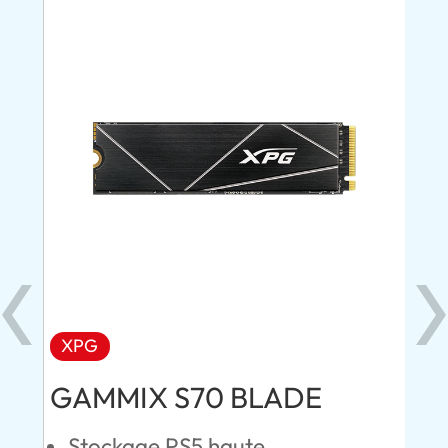
XPG
AD
GAMMIX S70 BLADE
Ul
Stockage PS5 haute
C