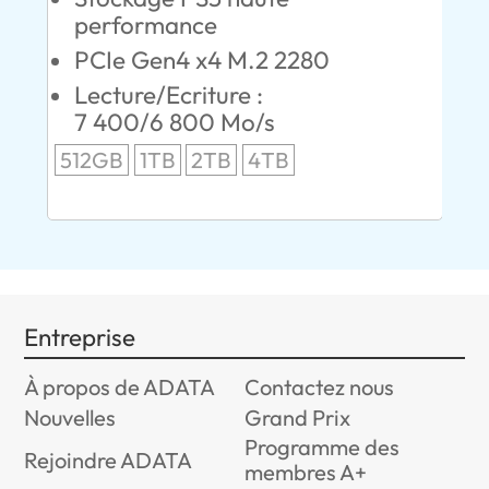
performance
S
PCIe Gen4 x4 M.2 2280
L
00
Lecture/Ecriture :
24
7 400/6 800 Mo/s
96
512GB
1TB
2TB
4TB
Entreprise
À propos de ADATA
Contactez nous
Nouvelles
Grand Prix
Programme des
Rejoindre ADATA
membres A+