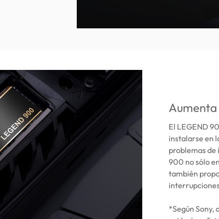
Aumenta 
El LEGEND 900 
instalarse en 
problemas de 
900 no sólo en
también propor
interrupciones
*Según Sony, a