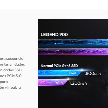
ura secuencial
e las unidades
 unidades SSD
rmas PCIe 3.0
 para
n virtual, la