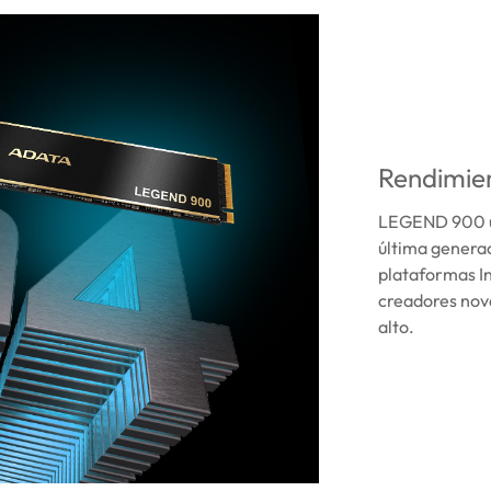
Rendimie
LEGEND 900 ut
última generac
plataformas In
creadores nov
alto.