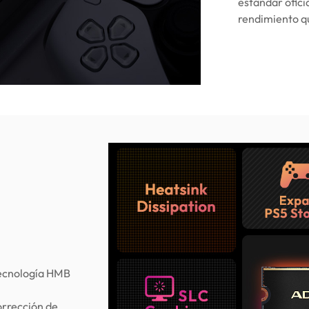
estándar ofici
rendimiento qu
tecnología HMB
rrección de