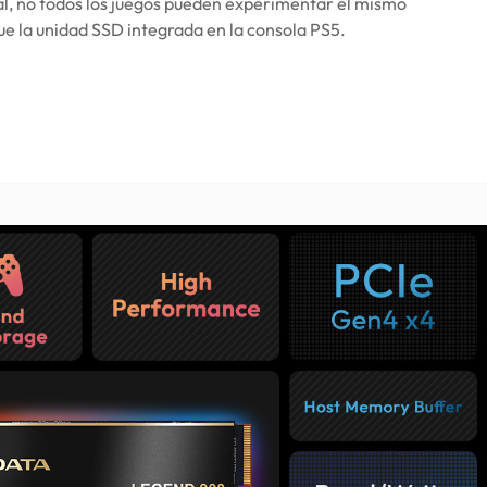
al, no todos los juegos pueden experimentar el mismo
e la unidad SSD integrada en la consola PS5.