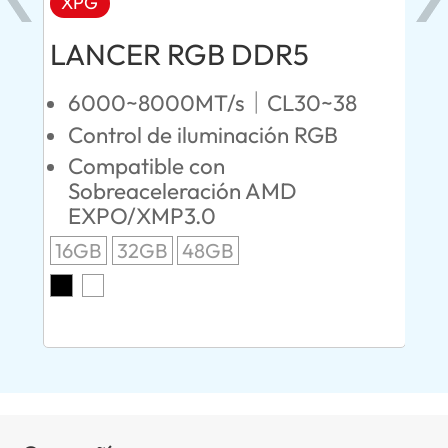
XPG
X
LANCER RGB DDR5
LA
D
6000~8000MT/s｜CL30~38
fil
Control de iluminación RGB
4
Compatible con
D
Sobreaceleración AMD
C
EXPO/XMP3.0
2.0
S
16GB
32GB
48GB
E
8G