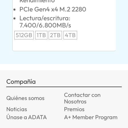
S
PCIe Gen4 x4 M.2 2280
L
Lectura/escritura:
24
7.400/6.800MB/s
96
512GB
1TB
2TB
4TB
Compañía
Contactar con
Quiénes somos
Nosotros
Noticias
Premios
Únase a ADATA
A+ Member Program