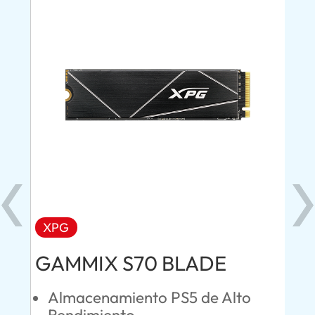
XPG
AD
GAMMIX S70 BLADE
Ul
Almacenamiento PS5 de Alto
O
Rendimiento