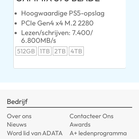
Hoogwaardige PS5-opslag
K
PCIe Gen4 x4 M.2 2280
S
Lezen/schrijven: 7.400/
L
6.800MB/s
24
512GB
1TB
2TB
4TB
96
Bedrijf
Over ons
Contacteer Ons
Nieuws
Awards
Word lid van ADATA
A+ ledenprogramma