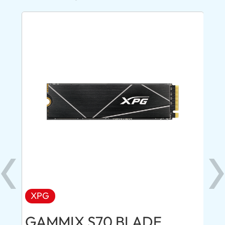
XPG
AD
GAMMIX S70 BLADE
Ul