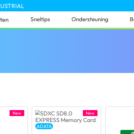
DUSTRIAL
Sneltips
Ondersteuning
B
ten
New
New
ADATA