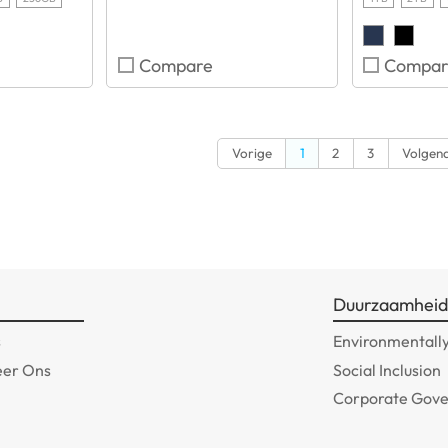
Compare
Compar
Vorige
1
2
3
Volgen
Duurzaamhei
s
Environmentally
eer Ons
Social Inclusion
Corporate Gov