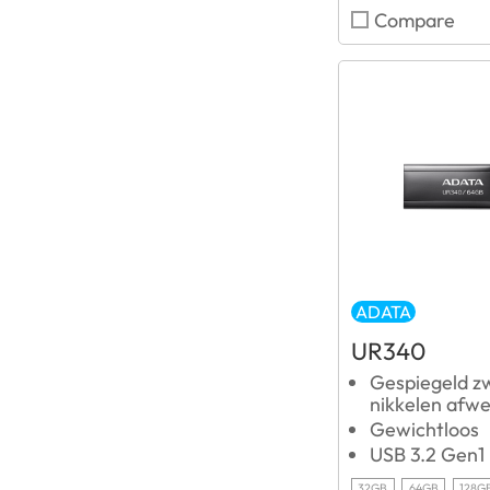
Compare
ADATA
UR340
Gespiegeld z
nikkelen afw
Gewichtloos
USB 3.2 Gen1
32GB
64GB
128G