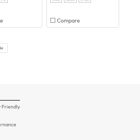
e
Compare
de
d
 Friendly
ernance