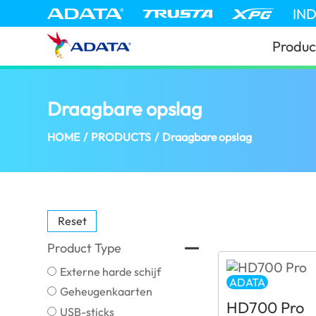
IN
Produc
Draagbare opslag
(Netherlands)
HOME
/
PRODUCTS
/
Draagbare opslag
Reset
Product Type
Externe harde schijf
ADATA
Geheugenkaarten
HD700 Pro
USB-sticks