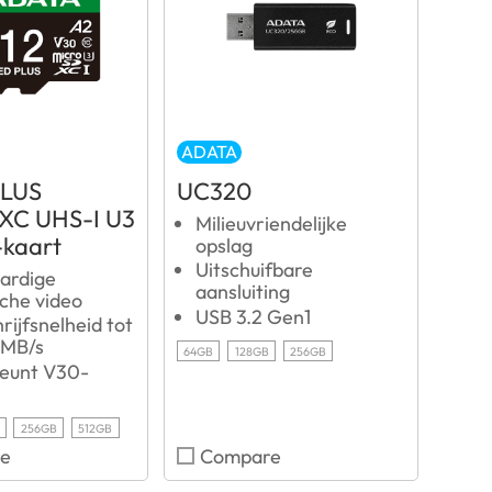
ADATA
PLUS
UC320
XC UHS-I U3
Milieuvriendelijke
-kaart
opslag
Uitschuifbare
ardige
aansluiting
che video
USB 3.2 Gen1
rijfsnelheid tot
 MB/s
64GB
128GB
256GB
eunt V30-
256GB
512GB
e
Compare