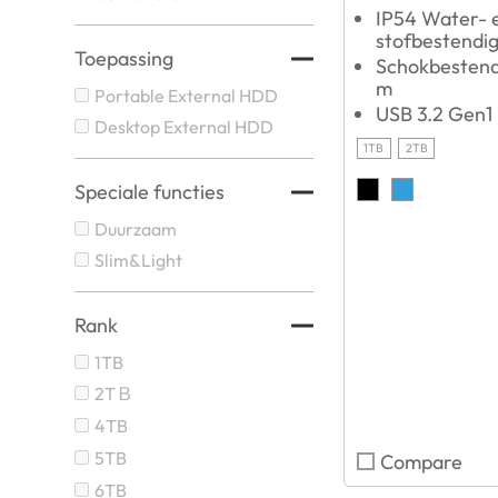
IP54 Water- 
stofbestendi
Toepassing
Schokbestendi
m
Portable External HDD
USB 3.2 Gen1
Desktop External HDD
1TB
2TB
Speciale functies
Duurzaam
Slim&Light
Rank
1TB
2TＢ
4TB
5TB
Compare
6TB