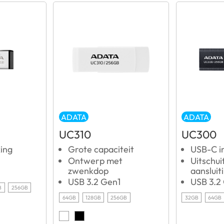
ADATA
ADATA
UC310
UC300
king
Grote capaciteit
USB-C i
Ontwerp met
Uitschui
zwenkdop
aansluit
USB 3.2 Gen1
USB 3.2
B
256GB
64GB
128GB
256GB
32GB
64GB