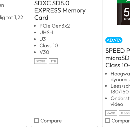
SDXC SD8.0
en
EXPRESS Memory
g
Card
g tot 1,22
PCIe Gen3x2
UHS-I
U3
ADATA
Class 10
SPEED 
V30
microSD
512GB
1TB
Class 10
Hoogwa
dynamis
Lees/sch
180/160
Onderst
video
64GB
128GB
Compare
Compar