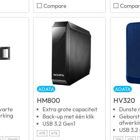
Compare
Compar
ADATA
ADATA
HM800
HV320
warte
Extra grote capaciteit
Dunste 
erking
Back-up met één klik
Geborste
afwerki
USB 3.2 Gen1
USB 3.2
4TB
6TB
B
256GB
1TB
2TB