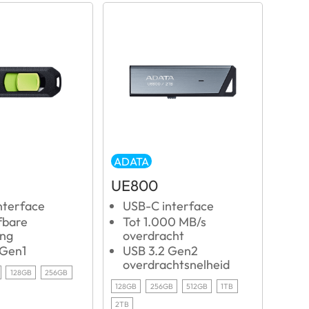
ADATA
UE800
nterface
USB-C interface
fbare
Tot 1.000 MB/s
ing
overdracht
 Gen1
USB 3.2 Gen2
overdrachtsnelheid
128GB
256GB
128GB
256GB
512GB
1TB
2TB