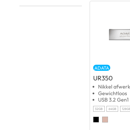
ADATA
UR350
Nikkel afwer
Gewichtloos
USB 3.2 Gen1
32GB
64GB
128G