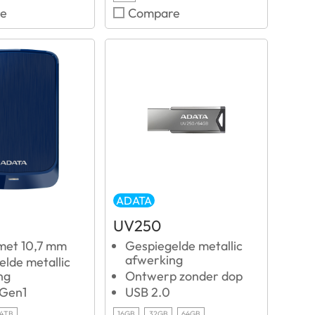
e
Compare
ADATA
UV250
met 10,7 mm
Gespiegelde metallic
afwerking
lde metallic
ng
Ontwerp zonder dop
 Gen1
USB 2.0
4TB
16GB
32GB
64GB