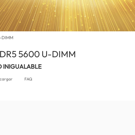
U-DIMM
DDR5 5600 U-DIMM
(Peru)
D INIGUALABLE
cargar
FAQ