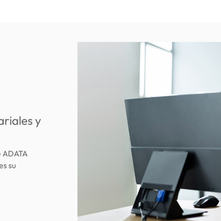
riales y
de ADATA
es su