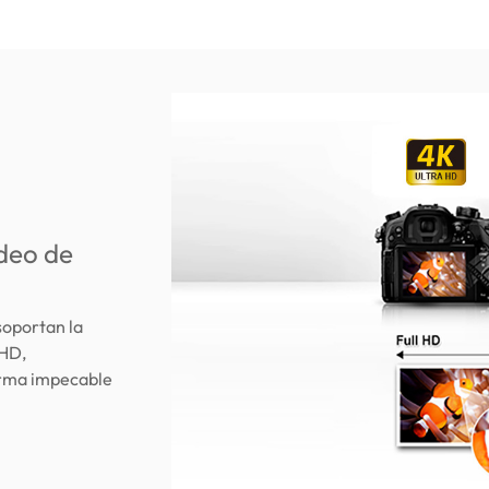
ídeo de
soportan la
 HD,
orma impecable