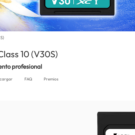
S)
lass 10 (V30S)
(Peru)
nto profesional
cargar
FAQ
Premios