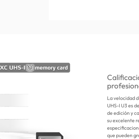
Calificac
profesion
La velocidad d
UHS-I U3 es d
de edición y c
su excelente r
especificacion
que pueden gr