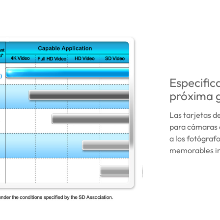
Especific
próxima 
Las tarjetas 
para cámaras 
a los fotógraf
memorables i