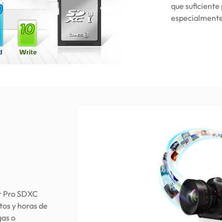
que suficiente
especialmente
er Pro SDXC
tos y horas de
gas o