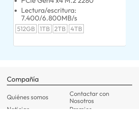
PCIe Gen4 x4 M.2 2280
L
Lectura/escritura:
24
7.400/6.800MB/s
96
512GB
1TB
2TB
4TB
Compañía
Contactar con
Quiénes somos
Nosotros
Noticias
Premios
Únase a ADATA
A+ Member Program
Sostenibilidad