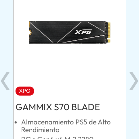
XPG
AD
GAMMIX S70 BLADE
Ul
Almacenamiento PS5 de Alto
O
Rendimiento
S