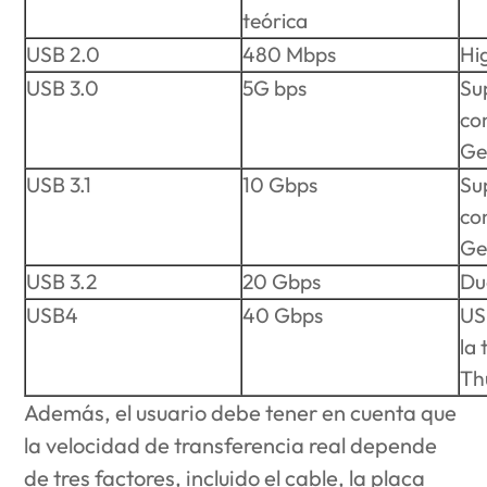
teórica
USB 2.0
480 Mbps
Hi
USB 3.0
5G bps
Su
co
Ge
USB 3.1
10 Gbps
Su
co
Ge
USB 3.2
20 Gbps
Du
USB4
40 Gbps
US
la
Th
Además, el usuario debe tener en cuenta que
la velocidad de transferencia real depende
de tres factores, incluido el cable, la placa