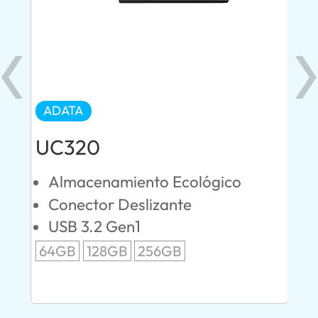
ADATA
AD
UC320
U
Almacenamiento Ecológico
I
Conector Deslizante
T
M
USB 3.2 Gen1
SB
V
64GB
128GB
256GB
3
12