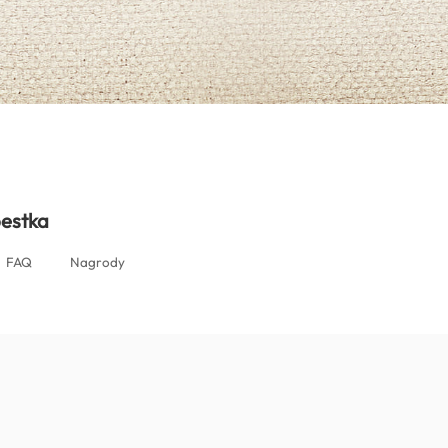
(Poland)
pestka
FAQ
Nagrody