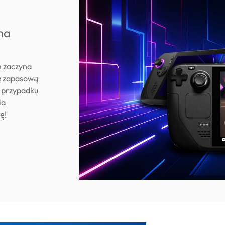
 na
m zaczyna
ę zapasową
w przypadku
ia
ę!