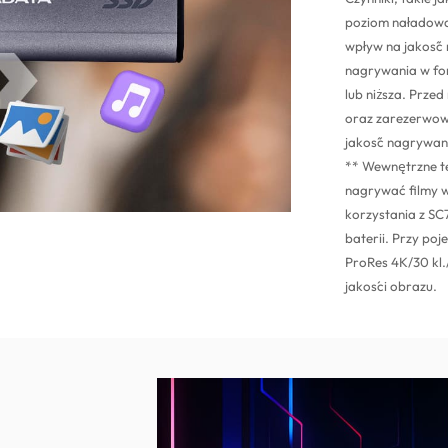
poziom naładowa
wpływ na jakość
nagrywania w for
lub niższa. Prze
oraz zarezerwow
jakość nagrywan
** Wewnętrzne te
nagrywać filmy w
korzystania z SC
baterii. Przy po
ProRes 4K/30 kl.
jakości obrazu.