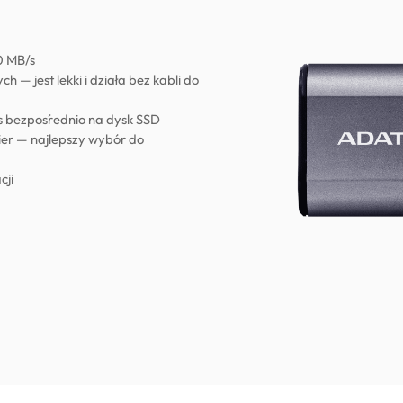
0 MB/s
— jest lekki i działa bez kabli do
 bezpośrednio na dysk SSD
er — najlepszy wybór do
cji