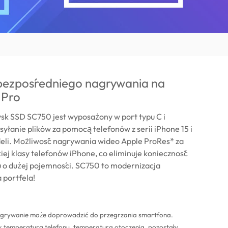
bezpośredniego nagrywania na
 Pro
sk SSD SC750 jest wyposażony w port typu C i
syłanie plików za pomocą telefonów z serii iPhone 15 i
li. Możliwość nagrywania wideo Apple ProRes* za
ej klasy telefonów iPhone, co eliminuje konieczność
 o dużej pojemności. SC750 to modernizacja
 portfela!
agrywanie może doprowadzić do przegrzania smartfona.
jak temperatura telefonu, temperatura otoczenia, pozostały