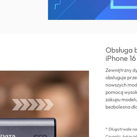
Obsługa 
iPhone 16
Zewnętrzny dy
obsługuje prze
nowszych mode
pomocą wysoki
zakupu modelu
bezbolesna dla
* Długotrwałe n
Czynniki, takie 