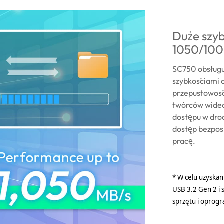
Duże szyb
1050/100
SC750 obsługuj
szybkościami 
przepustowości
twórców wideo
dostępu w drod
dostęp bezpoś
pracę.
* W celu uzyskan
USB 3.2 Gen 2 i 
sprzętu i oprog