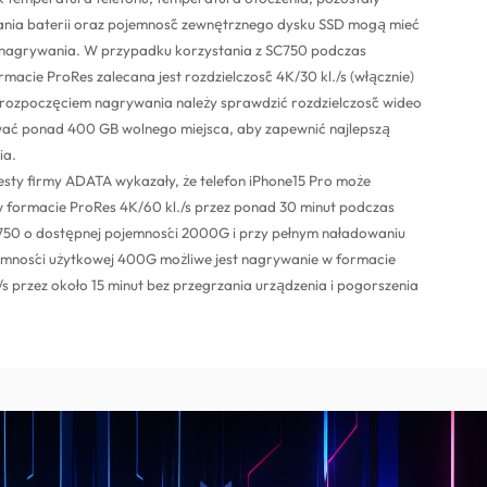
nia baterii oraz pojemność zewnętrznego dysku SSD mogą mieć
 nagrywania. W przypadku korzystania z SC750 podczas
macie ProRes zalecana jest rozdzielczość 4K/30 kl./s (włącznie)
d rozpoczęciem nagrywania należy sprawdzić rozdzielczość wideo
ać ponad 400 GB wolnego miejsca, aby zapewnić najlepszą
ia.
sty firmy ADATA wykazały, że telefon iPhone15 Pro może
 formacie ProRes 4K/60 kl./s przez ponad 30 minut podczas
750 o dostępnej pojemności 2000G i przy pełnym naładowaniu
jemności użytkowej 400G możliwe jest nagrywanie w formacie
/s przez około 15 minut bez przegrzania urządzenia i pogorszenia