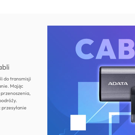
bli
 do transmisji
anie. Mając
o przenoszenia,
 podróży.
ć przesyłanie