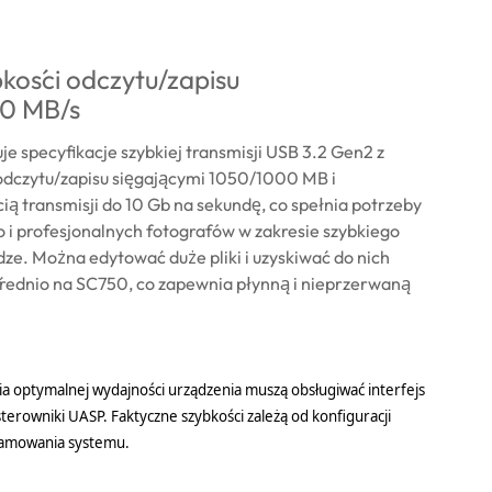
kości odczytu/zapisu
0 MB/s
e specyfikacje szybkiej transmisji USB 3.2 Gen2 z
odczytu/zapisu sięgającymi 1050/1000 MB i
ą transmisji do 10 Gb na sekundę, co spełnia potrzeby
 i profesjonalnych fotografów w zakresie szybkiego
ze. Można edytować duże pliki i uzyskiwać do nich
rednio na SC750, co zapewnia płynną i nieprzerwaną
ia optymalnej wydajności urządzenia muszą obsługiwać interfejs
sterowniki UASP. Faktyczne szybkości zależą od konfiguracji
ramowania systemu.