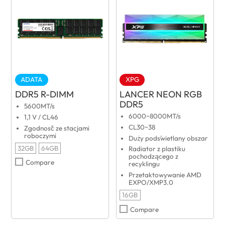
ADATA
XPG
DDR5 R-DIMM
LANCER NEON RGB
DDR5
5600MT/s
6000~8000MT/s
1,1 V / CL46
CL30~38
Zgodność ze stacjami
roboczymi
Duży podświetlany obszar
32GB
64GB
Radiator z plastiku
pochodzącego z
Compare
recyklingu
Przetaktowywanie AMD
EXPO/XMP3.0
16GB
Compare