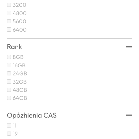
3200
4800
5600
6400
Rank
8GB
16GB
24GB
32GB
48GB
64GB
Opóźnienia CAS
11
19