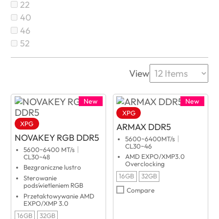
22
40
46
52
View
New
New
XPG
XPG
ARMAX DDR5
NOVAKEY RGB DDR5
5600~6400MT/s｜
CL30~46
5600~6400 MT/s｜
AMD EXPO/XMP3.0
CL30~48
Overclocking
Bezgraniczne lustro
16GB
32GB
Sterowanie
podświetleniem RGB
Compare
Przetaktowywanie AMD
EXPO/XMP 3.0
16GB
32GB