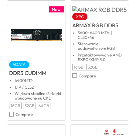
New
XPG
ARMAX RGB DDR5
5600~6400 MT/s｜
CL30~46
Sterowanie
podświetleniem RGB
Przetaktowywanie AMD
EXPO/XMP 3.0
ADATA
16GB
32GB
DDR5 CUDIMM
Compare
6400MT/s
1.1V / CL52
Większa stabilność dzięki
wbudowanemu CKD
16GB
32GB
64GB
Compare