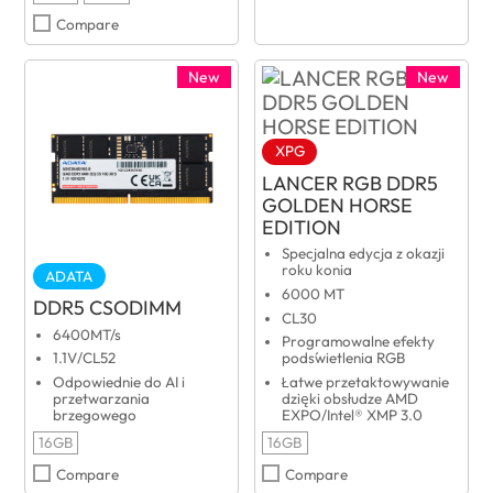
Compare
New
New
XPG
LANCER RGB DDR5
GOLDEN HORSE
EDITION
Specjalna edycja z okazji
roku konia
ADATA
6000 MT
DDR5 CSODIMM
CL30
6400MT/s
Programowalne efekty
1.1V/CL52
podświetlenia RGB
Odpowiednie do AI i
Łatwe przetaktowywanie
przetwarzania
dzięki obsłudze AMD
brzegowego
EXPO/Intel® XMP 3.0
16GB
16GB
Compare
Compare