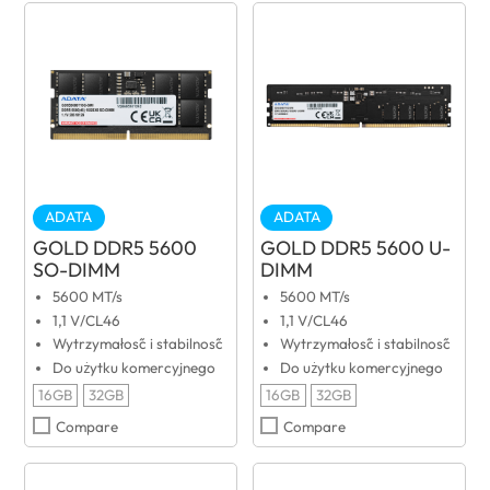
ADATA
ADATA
GOLD DDR5 5600
GOLD DDR5 5600 U-
SO-DIMM
DIMM
5600 MT/s
5600 MT/s
1,1 V/CL46
1,1 V/CL46
Wytrzymałość i stabilność
Wytrzymałość i stabilność
Do użytku komercyjnego
Do użytku komercyjnego
16GB
32GB
16GB
32GB
Compare
Compare