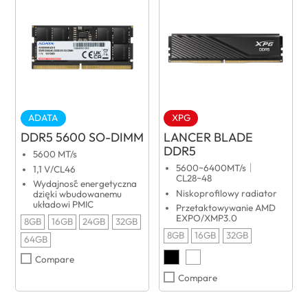
ADATA
XPG
DDR5 5600 SO-DIMM
LANCER BLADE
DDR5
5600 MT/s
5600~6400MT/s｜
1,1 V/CL46
CL28~48
Wydajność energetyczna
Niskoprofilowy radiator
dzięki wbudowanemu
układowi PMIC
Przetaktowywanie AMD
EXPO/XMP3.0
8GB
16GB
24GB
32GB
8GB
16GB
32GB
64GB
Compare
Compare