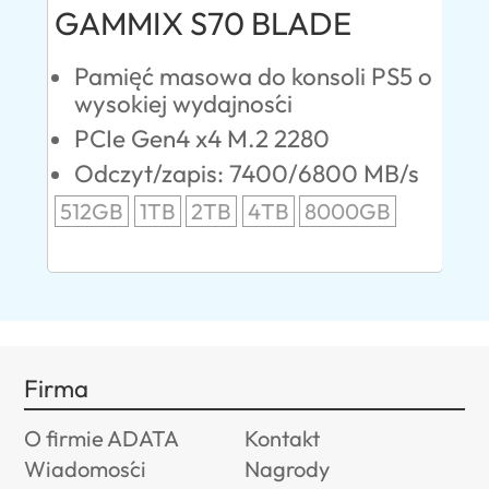
GAMMIX S70 BLADE
Ul
lasy
Pamięć masowa do konsoli PS5 o
W
wysokiej wydajności
S
PCIe Gen4 x4 M.2 2280
O
B/s
Odczyt/zapis: 7400/6800 MB/s
24
512GB
1TB
2TB
4TB
8000GB
96
Firma
O firmie ADATA
Kontakt
Wiadomości
Nagrody