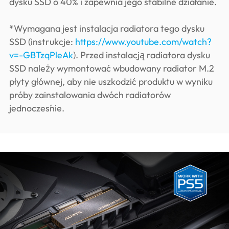
dysku SSD o 40% i zapewnia jego stabilne działanie.
*Wymagana jest instalacja radiatora tego dysku
SSD (instrukcje:
https://www.youtube.com/watch?
v=-GBTzqPleAk
). Przed instalacją radiatora dysku
SSD należy wymontować wbudowany radiator M.2
płyty głównej, aby nie uszkodzić produktu w wyniku
próby zainstalowania dwóch radiatorów
jednocześnie.