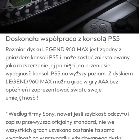
Doskonała współpraca z konsolą PS5
Rozmiar dysku LEGEND 960 MAX jest zgodny z
gniazdem konsoli PS5 i może zostać zainstalowany
jako rozszerzenie jej pamięci, co przeniesie
wydajność konsoli PS5 na wyższy poziom. Z dyskiem
LEGEND 960 MAX można grać w gry AAA bez
opóźnień i zaprezentować światu swoje
umiejętności!
*Według firmy Sony, nawet jeśli szybkość odczytu i
zapisu przewyższa oficjalny standard, nie we
wszystkich grach uzyskana zostanie ta sama
wydajność co w przypadku wbudowanego dysku