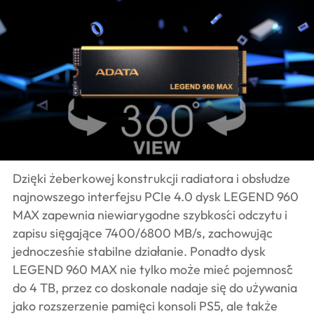
Dzięki żeberkowej konstrukcji radiatora i obsłudze
najnowszego interfejsu PCIe 4.0 dysk LEGEND 960
MAX zapewnia niewiarygodne szybkości odczytu i
zapisu sięgające 7400/6800 MB/s, zachowując
jednocześnie stabilne działanie. Ponadto dysk
LEGEND 960 MAX nie tylko może mieć pojemność
do 4 TB, przez co doskonale nadaje się do używania
jako rozszerzenie pamięci konsoli PS5, ale także