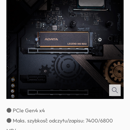
● PCIe Gen4 x4
● Maks. szybkość odczytu/zapisu: 7400/6800