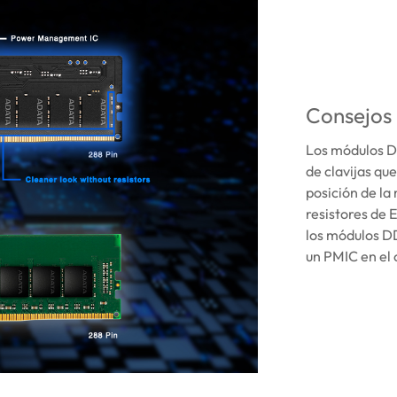
Consejos
Los módulos D
de clavijas qu
posición de l
resistores de
los módulos D
un PMIC en el 