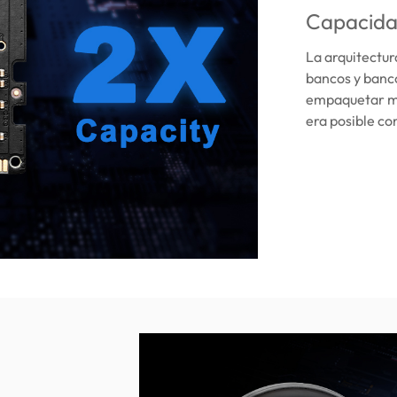
Capacida
La arquitectu
bancos y banc
empaquetar má
era posible c