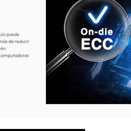
dulo puede
más de reducir
ién
s computadoras