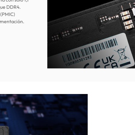
 que DDR4.
 (PMIC)
limentación.