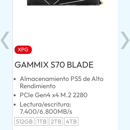
PS5
XPG
X
GAMMIX S70 BLADE
MA
Almacenamiento PS5 de Alto
S
Rendimiento
P
PCIe Gen4 x4 M.2 2280
P
Lectura/escritura:
L
7.400/6.800MB/s
1
S
512GB
1TB
2TB
4TB