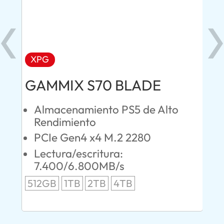
XPG
AD
GAMMIX S70 BLADE
Ul
Almacenamiento PS5 de Alto
O
Rendimiento
S
PCIe Gen4 x4 M.2 2280
L
Lectura/escritura:
24
7.400/6.800MB/s
96
512GB
1TB
2TB
4TB