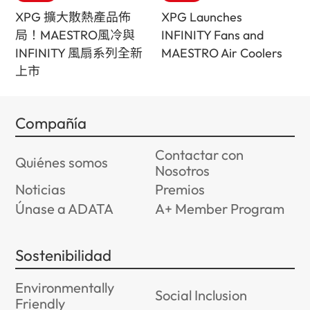
XPG 擴大散熱產品佈
XPG Launches
局！MAESTRO風冷與
INFINITY Fans and
INFINITY 風扇系列全新
MAESTRO Air Coolers
上市
Compañía
Contactar con
Quiénes somos
Nosotros
Noticias
Premios
Únase a ADATA
A+ Member Program
Sostenibilidad
Environmentally
Social Inclusion
Friendly