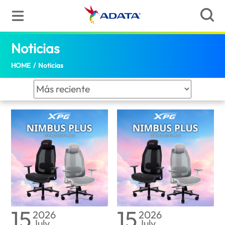
Noticias | ADATA (Puerto Rico)
Noticias
(Puerto Rico)
HOME
/
Noticias
15
15
2026
2026
July
July