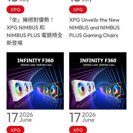
XPG
XPG
「坐」擁絕對優勢！
XPG Unveils the New
XPG NIMBUS 和
NIMBUS and NIMBUS
NIMBUS PLUS 電競椅全
PLUS Gaming Chairs
新登場
17
17
2026
2026
June
June
XPG
XPG